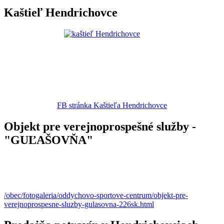
Kaštieľ Hendrichovce
FB stránka Kaštieľa Hendrichovce
Objekt pre verejnoprospešné služby -
"GUĽAŠOVŇA"
/obec/fotogaleria/oddychovo-sportove-centrum/objekt-pre-
verejnoprospesne-sluzby-gulasovna-226sk.html