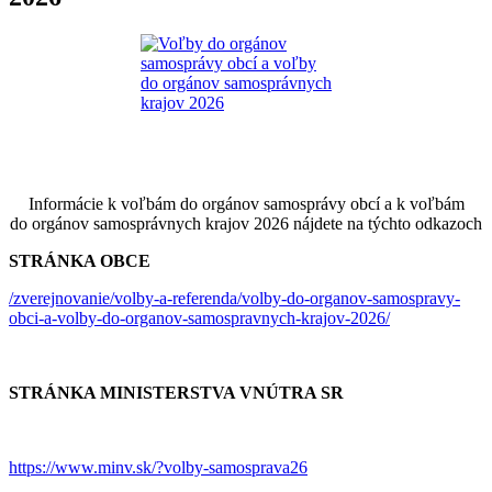
Informácie k voľbám do orgánov samosprávy obcí a k voľbám
do orgánov samosprávnych krajov 2026 nájdete na týchto odkazoch
STRÁNKA OBCE
/zverejnovanie/volby-a-referenda/volby-do-organov-samospravy-
obci-a-volby-do-organov-samospravnych-krajov-2026/
STRÁNKA MINISTERSTVA VNÚTRA SR
https://www.minv.sk/?volby-samosprava26