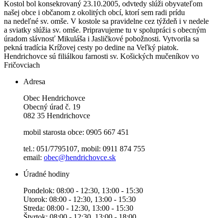
Kostol bol konsekrovaný 23.10.2005, odvtedy slúži obyvateľom
našej obce i občanom z okolitých obcí, ktorí sem radi prídu
na nedeľné sv. omše. V kostole sa pravidelne cez týždeň i v nedele
a sviatky slúžia sv. omše. Pripravujeme tu v spolupráci s obecným
úradom slávnosť Mikuláša i Jasličkové pobožnosti. Vytvorila sa
pekná tradícia Krížovej cesty po dedine na Veľký piatok.
Hendrichovce sú filiálkou farnosti sv. Košických mučeníkov vo
Fričovciach
Adresa
Obec Hendrichovce
Obecný úrad č. 19
082 35 Hendrichovce
mobil starosta obce: 0905 667 451
tel.: 051/7795107, mobil: 0911 874 755
email:
obec@hendrichovce.sk
Úradné hodiny
Pondelok: 08:00 - 12:30, 13:00 - 15:30
Utorok: 08:00 - 12:30, 13:00 - 15:30
Streda: 08:00 - 12:30, 13:00 - 15:30
Štvrtok: 08:00 - 12:30, 13:00 - 18:00