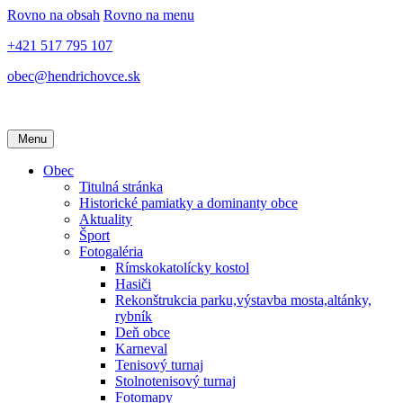
Rovno na obsah
Rovno na menu
+421 517 795 107
obec@hendrichovce.sk
Menu
Obec
Titulná stránka
Historické pamiatky a dominanty obce
Aktuality
Šport
Fotogaléria
Rímskokatolícky kostol
Hasiči
Rekonštrukcia parku,výstavba mosta,altánky,
rybník
Deň obce
Karneval
Tenisový turnaj
Stolnotenisový turnaj
Fotomapy