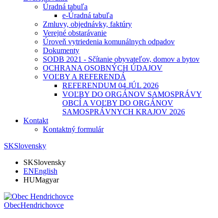
Úradná tabuľa
e-Úradná tabuľa
Zmluvy, objednávky, faktúry
Verejné obstarávanie
Úroveň vytriedenia komunálnych odpadov
Dokumenty
SODB 2021 - Sčítanie obyvateľov, domov a bytov
OCHRANA OSOBNÝCH ÚDAJOV
VOĽBY A REFERENDÁ
REFERENDUM 04.JÚL 2026
VOĽBY DO ORGÁNOV SAMOSPRÁVY
OBCÍ A VOĽBY DO ORGÁNOV
SAMOSPRÁVNYCH KRAJOV 2026
Kontakt
Kontaktný formulár
SK
Slovensky
SK
Slovensky
EN
English
HU
Magyar
Obec
Hendrichovce