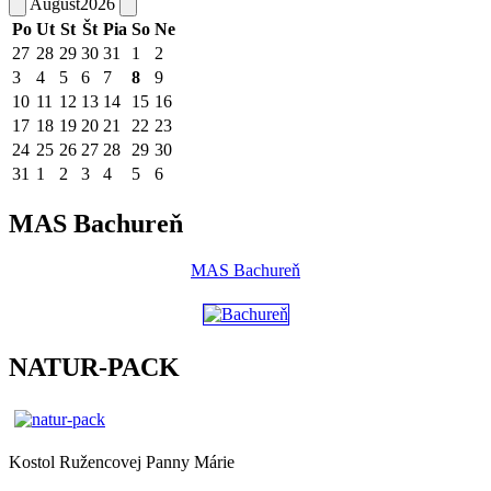
August
2026
Po
Ut
St
Št
Pia
So
Ne
27
28
29
30
31
1
2
3
4
5
6
7
8
9
10
11
12
13
14
15
16
17
18
19
20
21
22
23
24
25
26
27
28
29
30
31
1
2
3
4
5
6
MAS Bachureň
MAS Bachureň
NATUR-PACK
Kostol Ružencovej Panny Márie