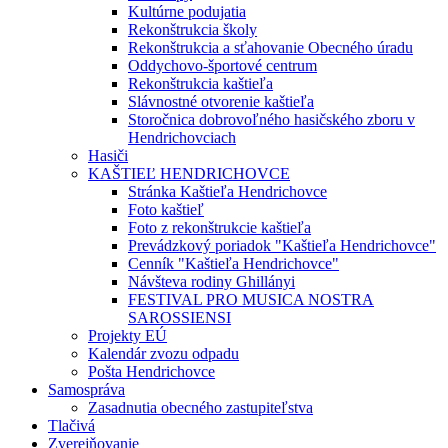
Kultúrne podujatia
Rekonštrukcia školy
Rekonštrukcia a sťahovanie Obecného úradu
Oddychovo-športové centrum
Rekonštrukcia kaštieľa
Slávnostné otvorenie kaštieľa
Storočnica dobrovoľného hasičského zboru v
Hendrichovciach
Hasiči
KAŠTIEĽ HENDRICHOVCE
Stránka Kaštieľa Hendrichovce
Foto kaštieľ
Foto z rekonštrukcie kaštieľa
Prevádzkový poriadok "Kaštieľa Hendrichovce"
Cenník "Kaštieľa Hendrichovce"
Návšteva rodiny Ghillányi
FESTIVAL PRO MUSICA NOSTRA
SAROSSIENSI
Projekty EÚ
Kalendár zvozu odpadu
Pošta Hendrichovce
Samospráva
Zasadnutia obecného zastupiteľstva
Tlačivá
Zverejňovanie