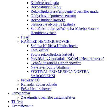
Kultúrne podujatia
Rekonštrukcia školy
Rekonštrukcia a sťahovanie Obecného úradu
Oddychovo-športové centrum
Rekonštrukcia kaštieľa
Slávnostné otvorenie kaštieľa
Storočnica dobrovoľného hasičského zboru v
Hendrichovciach
Hasiči
KAŠTIEĽ HENDRICHOVCE
Stránka Kaštieľa Hendrichovce
Foto kaštieľ
Foto z rekonštrukcie kaštieľa
Prevádzkový poriadok "Kaštieľa Hendrichovce"
Cenník "Kaštieľa Hendrichovce"
Návšteva rodiny Ghillányi
FESTIVAL PRO MUSICA NOSTRA
SAROSSIENSI
Projekty EÚ
Kalendár zvozu odpadu
Pošta Hendrichovce
Samospráva
Zasadnutia obecného zastupiteľstva
Tlačivá
Zverejňovanie