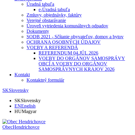
Úradná tabuľa
e-Úradná tabuľa
Zmluvy, objednávky, faktúry
Verejné obstarávanie
Úroveň vytriedenia komunálnych odpadov
Dokumenty
SODB 2021 - Sčítanie obyvateľov, domov a bytov
OCHRANA OSOBNÝCH ÚDAJOV
VOĽBY A REFERENDÁ
REFERENDUM 04.JÚL 2026
VOĽBY DO ORGÁNOV SAMOSPRÁVY
OBCÍ A VOĽBY DO ORGÁNOV
SAMOSPRÁVNYCH KRAJOV 2026
Kontakt
Kontaktný formulár
SK
Slovensky
SK
Slovensky
EN
English
HU
Magyar
Obec
Hendrichovce