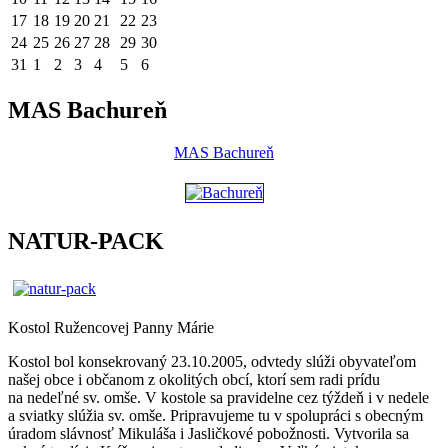
17
18
19
20
21
22
23
24
25
26
27
28
29
30
31
1
2
3
4
5
6
MAS Bachureň
MAS Bachureň
NATUR-PACK
Kostol Ružencovej Panny Márie
Kostol bol konsekrovaný 23.10.2005, odvtedy slúži obyvateľom
našej obce i občanom z okolitých obcí, ktorí sem radi prídu
na nedeľné sv. omše. V kostole sa pravidelne cez týždeň i v nedele
a sviatky slúžia sv. omše. Pripravujeme tu v spolupráci s obecným
úradom slávnosť Mikuláša i Jasličkové pobožnosti. Vytvorila sa