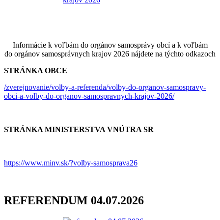
Informácie k voľbám do orgánov samosprávy obcí a k voľbám
do orgánov samosprávnych krajov 2026 nájdete na týchto odkazoch
STRÁNKA OBCE
/zverejnovanie/volby-a-referenda/volby-do-organov-samospravy-
obci-a-volby-do-organov-samospravnych-krajov-2026/
STRÁNKA MINISTERSTVA VNÚTRA SR
https://www.minv.sk/?volby-samosprava26
REFERENDUM 04.07.2026