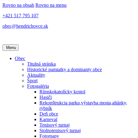
Rovno na obsah
Rovno na menu
+421 517 795 107
obec@hendrichovce.sk
Menu
Obec
Titulná stránka
Historické pamiatky a dominanty obce
Aktuality
Šport
Fotogaléria
Rímskokatolícky kostol
Hasiči
Rekonštrukcia parku,výstavba mosta,altánky,
rybník
Deň obce
Karneval
Tenisový turnaj
Stolnotenisový turnaj
Fotomapy