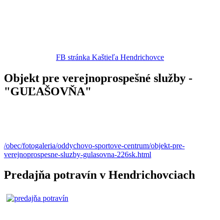
FB stránka Kaštieľa Hendrichovce
Objekt pre verejnoprospešné služby -
"GUĽAŠOVŇA"
/obec/fotogaleria/oddychovo-sportove-centrum/objekt-pre-
verejnoprospesne-sluzby-gulasovna-226sk.html
Predajňa potravín v Hendrichovciach