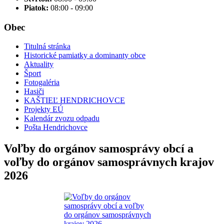
Piatok:
08:00 - 09:00
Obec
Titulná stránka
Historické pamiatky a dominanty obce
Aktuality
Šport
Fotogaléria
Hasiči
KAŠTIEĽ HENDRICHOVCE
Projekty EÚ
Kalendár zvozu odpadu
Pošta Hendrichovce
Voľby do orgánov samosprávy obcí a
voľby do orgánov samosprávnych krajov
2026