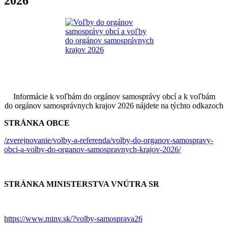
2026
Informácie k voľbám do orgánov samosprávy obcí a k voľbám
do orgánov samosprávnych krajov 2026 nájdete na týchto odkazoch
STRÁNKA OBCE
/zverejnovanie/volby-a-referenda/volby-do-organov-samospravy-
obci-a-volby-do-organov-samospravnych-krajov-2026/
STRÁNKA MINISTERSTVA VNÚTRA SR
https://www.minv.sk/?volby-samosprava26