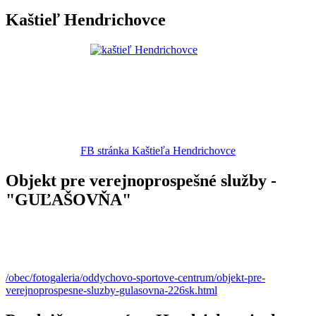
Kaštieľ Hendrichovce
FB stránka Kaštieľa Hendrichovce
Objekt pre verejnoprospešné služby -
"GUĽAŠOVŇA"
/obec/fotogaleria/oddychovo-sportove-centrum/objekt-pre-
verejnoprospesne-sluzby-gulasovna-226sk.html