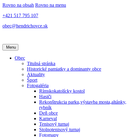
Rovno na obsah
Rovno na menu
+421 517 795 107
obec@hendrichovce.sk
Menu
Obec
Titulná stránka
Historické pamiatky a dominanty obce
Aktuality
Šport
Fotogaléria
Rímskokatolícky kostol
Hasiči
Rekonštrukcia parku,výstavba mosta,altánky,
rybník
Deň obce
Karneval
Tenisový turnaj
Stolnotenisový turnaj
Fotomapy