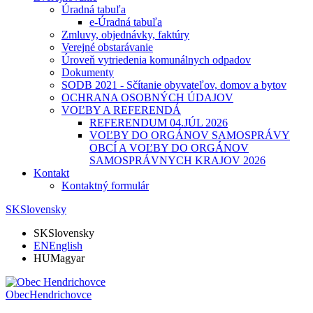
Úradná tabuľa
e-Úradná tabuľa
Zmluvy, objednávky, faktúry
Verejné obstarávanie
Úroveň vytriedenia komunálnych odpadov
Dokumenty
SODB 2021 - Sčítanie obyvateľov, domov a bytov
OCHRANA OSOBNÝCH ÚDAJOV
VOĽBY A REFERENDÁ
REFERENDUM 04.JÚL 2026
VOĽBY DO ORGÁNOV SAMOSPRÁVY
OBCÍ A VOĽBY DO ORGÁNOV
SAMOSPRÁVNYCH KRAJOV 2026
Kontakt
Kontaktný formulár
SK
Slovensky
SK
Slovensky
EN
English
HU
Magyar
Obec
Hendrichovce