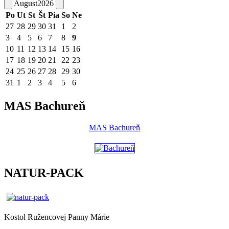
August
2026
Po
Ut
St
Št
Pia
So
Ne
27
28
29
30
31
1
2
3
4
5
6
7
8
9
10
11
12
13
14
15
16
17
18
19
20
21
22
23
24
25
26
27
28
29
30
31
1
2
3
4
5
6
MAS Bachureň
MAS Bachureň
NATUR-PACK
Kostol Ružencovej Panny Márie