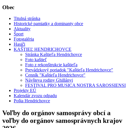
Obec
Titulná stránka
Historické pamiatky a dominanty obce
Aktuality
Šport
Fotogaléria
Hasiči
KAŠTIEĽ HENDRICHOVCE
Stránka Kaštieľa Hendrichovce
Foto kaštieľ
Foto z rekonštrukcie kaštieľa
Prevádzkový poriadok "Kaštieľa Hendrichovce"
Cenník "Kaštieľa Hendrichovce"
Návšteva rodiny Ghillányi
FESTIVAL PRO MUSICA NOSTRA SAROSSIENSI
Projekty EÚ
Kalendár zvozu odpadu
Pošta Hendrichovce
Voľby do orgánov samosprávy obcí a
voľby do orgánov samosprávnych krajov