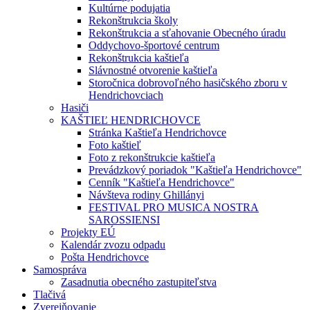
Kultúrne podujatia
Rekonštrukcia školy
Rekonštrukcia a sťahovanie Obecného úradu
Oddychovo-športové centrum
Rekonštrukcia kaštieľa
Slávnostné otvorenie kaštieľa
Storočnica dobrovoľného hasičského zboru v
Hendrichovciach
Hasiči
KAŠTIEĽ HENDRICHOVCE
Stránka Kaštieľa Hendrichovce
Foto kaštieľ
Foto z rekonštrukcie kaštieľa
Prevádzkový poriadok "Kaštieľa Hendrichovce"
Cenník "Kaštieľa Hendrichovce"
Návšteva rodiny Ghillányi
FESTIVAL PRO MUSICA NOSTRA
SAROSSIENSI
Projekty EÚ
Kalendár zvozu odpadu
Pošta Hendrichovce
Samospráva
Zasadnutia obecného zastupiteľstva
Tlačivá
Zverejňovanie