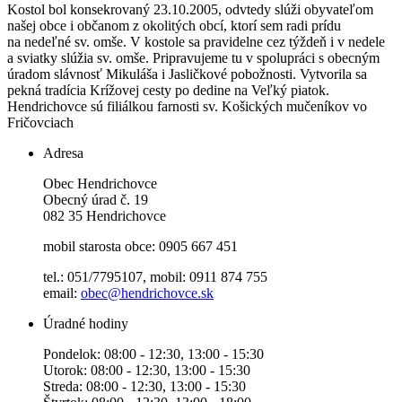
Kostol bol konsekrovaný 23.10.2005, odvtedy slúži obyvateľom
našej obce i občanom z okolitých obcí, ktorí sem radi prídu
na nedeľné sv. omše. V kostole sa pravidelne cez týždeň i v nedele
a sviatky slúžia sv. omše. Pripravujeme tu v spolupráci s obecným
úradom slávnosť Mikuláša i Jasličkové pobožnosti. Vytvorila sa
pekná tradícia Krížovej cesty po dedine na Veľký piatok.
Hendrichovce sú filiálkou farnosti sv. Košických mučeníkov vo
Fričovciach
Adresa
Obec Hendrichovce
Obecný úrad č. 19
082 35 Hendrichovce
mobil starosta obce: 0905 667 451
tel.: 051/7795107, mobil: 0911 874 755
email:
obec@hendrichovce.sk
Úradné hodiny
Pondelok: 08:00 - 12:30, 13:00 - 15:30
Utorok: 08:00 - 12:30, 13:00 - 15:30
Streda: 08:00 - 12:30, 13:00 - 15:30