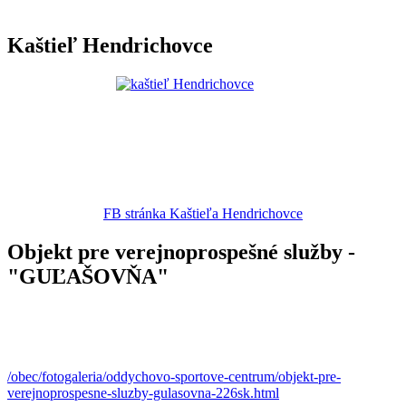
Kaštieľ Hendrichovce
FB stránka Kaštieľa Hendrichovce
Objekt pre verejnoprospešné služby -
"GUĽAŠOVŇA"
/obec/fotogaleria/oddychovo-sportove-centrum/objekt-pre-
verejnoprospesne-sluzby-gulasovna-226sk.html