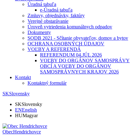
Úradná tabuľa
e-Úradná tabuľa
Zmluvy, objednávky, faktúry
Verejné obstarávanie
Úroveň vytriedenia komunálnych odpadov
Dokumenty
SODB 2021 - Sčítanie obyvateľov, domov a bytov
OCHRANA OSOBNÝCH ÚDAJOV
VOĽBY A REFERENDÁ
REFERENDUM 04.JÚL 2026
VOĽBY DO ORGÁNOV SAMOSPRÁVY
OBCÍ A VOĽBY DO ORGÁNOV
SAMOSPRÁVNYCH KRAJOV 2026
Kontakt
Kontaktný formulár
SK
Slovensky
SK
Slovensky
EN
English
HU
Magyar
Obec
Hendrichovce