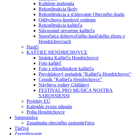
Kultúrne podujatia
Rekonštrukcia školy
Rekonštrukcia a sťahovanie Obecného úradu
Oddychovo-športové centrum
Rekonštrukcia kaštieľa
Slávnostné otvorenie kaštieľa
Storočnica dobrovoľného hasičského zboru v
Hendrichovciach
Hasiči
KAŠTIEĽ HENDRICHOVCE
Stránka Kaštieľa Hendrichovce
Foto kaštieľ
Foto z rekonštrukcie kaštieľa
Prevádzkový poriadok "Kaštieľa Hendrichovce"
Cenník "Kaštieľa Hendrichovce"
Návšteva rodiny Ghillányi
FESTIVAL PRO MUSICA NOSTRA
SAROSSIENSI
Projekty EÚ
Kalendár zvozu odpadu
Pošta Hendrichovce
Samospráva
Zasadnutia obecného zastupiteľstva
Tlačivá
Zverejňovanie