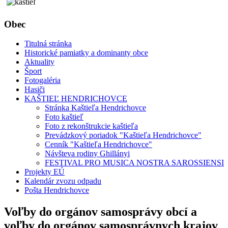
Obec
Titulná stránka
Historické pamiatky a dominanty obce
Aktuality
Šport
Fotogaléria
Hasiči
KAŠTIEĽ HENDRICHOVCE
Stránka Kaštieľa Hendrichovce
Foto kaštieľ
Foto z rekonštrukcie kaštieľa
Prevádzkový poriadok "Kaštieľa Hendrichovce"
Cenník "Kaštieľa Hendrichovce"
Návšteva rodiny Ghillányi
FESTIVAL PRO MUSICA NOSTRA SAROSSIENSI
Projekty EÚ
Kalendár zvozu odpadu
Pošta Hendrichovce
Voľby do orgánov samosprávy obcí a
voľby do orgánov samosprávnych krajov