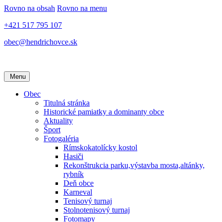
Rovno na obsah
Rovno na menu
+421 517 795 107
obec@hendrichovce.sk
Menu
Obec
Titulná stránka
Historické pamiatky a dominanty obce
Aktuality
Šport
Fotogaléria
Rímskokatolícky kostol
Hasiči
Rekonštrukcia parku,výstavba mosta,altánky,
rybník
Deň obce
Karneval
Tenisový turnaj
Stolnotenisový turnaj
Fotomapy