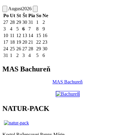
August
2026
Po
Ut
St
Št
Pia
So
Ne
27
28
29
30
31
1
2
3
4
5
6
7
8
9
10
11
12
13
14
15
16
17
18
19
20
21
22
23
24
25
26
27
28
29
30
31
1
2
3
4
5
6
MAS Bachureň
MAS Bachureň
NATUR-PACK
Kostol Ružencovej Panny Márie