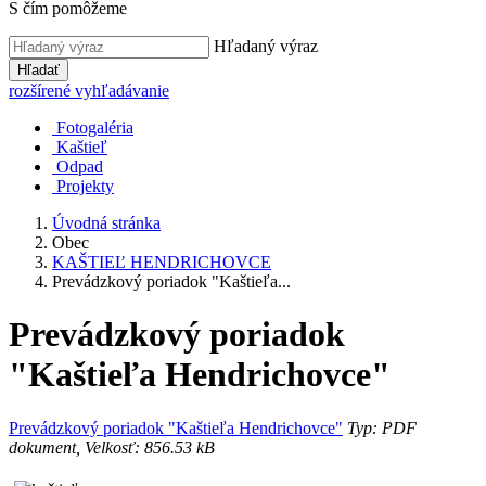
S čím pomôžeme
Hľadaný výraz
Hľadať
rozšírené vyhľadávanie
Fotogaléria
Kaštieľ
Odpad
Projekty
Úvodná stránka
Obec
KAŠTIEĽ HENDRICHOVCE
Prevádzkový poriadok "Kaštieľa...
Prevádzkový poriadok
"Kaštieľa Hendrichovce"
Prevádzkový poriadok "Kaštieľa Hendrichovce"
Typ: PDF
dokument, Velkosť: 856.53 kB