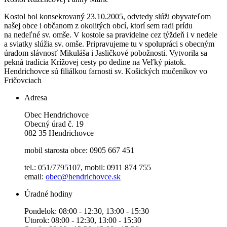
Kostol bol konsekrovaný 23.10.2005, odvtedy slúži obyvateľom
našej obce i občanom z okolitých obcí, ktorí sem radi prídu
na nedeľné sv. omše. V kostole sa pravidelne cez týždeň i v nedele
a sviatky slúžia sv. omše. Pripravujeme tu v spolupráci s obecným
úradom slávnosť Mikuláša i Jasličkové pobožnosti. Vytvorila sa
pekná tradícia Krížovej cesty po dedine na Veľký piatok.
Hendrichovce sú filiálkou farnosti sv. Košických mučeníkov vo
Fričovciach
Adresa
Obec Hendrichovce
Obecný úrad č. 19
082 35 Hendrichovce
mobil starosta obce: 0905 667 451
tel.: 051/7795107, mobil: 0911 874 755
email:
obec@hendrichovce.sk
Úradné hodiny
Pondelok: 08:00 - 12:30, 13:00 - 15:30
Utorok: 08:00 - 12:30, 13:00 - 15:30