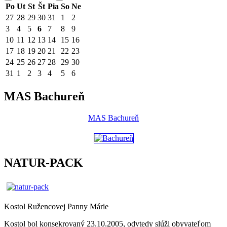
Po
Ut
St
Št
Pia
So
Ne
27
28
29
30
31
1
2
3
4
5
6
7
8
9
10
11
12
13
14
15
16
17
18
19
20
21
22
23
24
25
26
27
28
29
30
31
1
2
3
4
5
6
MAS Bachureň
MAS Bachureň
NATUR-PACK
Kostol Ružencovej Panny Márie
Kostol bol konsekrovaný 23.10.2005, odvtedy slúži obyvateľom