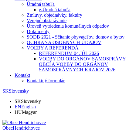
Úradná tabuľa
e-Úradná tabuľa
Zmluvy, objednávky, faktúry
Verejné obstarávanie
Úroveň vytriedenia komunálnych odpadov
Dokumenty
SODB 2021 - Sčítanie obyvateľov, domov a bytov
OCHRANA OSOBNÝCH ÚDAJOV
VOĽBY A REFERENDÁ
REFERENDUM 04.JÚL 2026
VOĽBY DO ORGÁNOV SAMOSPRÁVY
OBCÍ A VOĽBY DO ORGÁNOV
SAMOSPRÁVNYCH KRAJOV 2026
Kontakt
Kontaktný formulár
SK
Slovensky
SK
Slovensky
EN
English
HU
Magyar
Obec
Hendrichovce