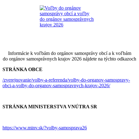
Informácie k voľbám do orgánov samosprávy obcí a k voľbám
do orgánov samosprávnych krajov 2026 nájdete na týchto odkazoch
STRÁNKA OBCE
/zverejnovanie/volby-a-referenda/volby-do-organov-samospravy-
obci-a-volby-do-organov-samospravnych-krajov-2026/
STRÁNKA MINISTERSTVA VNÚTRA SR
https://www.minv.sk/?volby-samosprava26