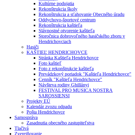
Kultúrne podujatia
Rekonštrukcia školy
Rekonštrukcia a sťahovanie Obecného úradu
Oddychovo-športové centrum
Rekonštrukcia kaštieľa
Slávnostné otvorenie kaštieľa
Storočnica dobrovoľného hasičského zboru v
Hendrichovciach
Hasiči
KAŠTIEĽ HENDRICHOVCE
Stránka Kaštieľa Hendrichovce
Foto kaštieľ
Foto z rekonštrukcie kaštieľa
Prevádzkový poriadok "Kaštieľa Hendrichovce"
Cenník "Kaštieľa Hendrichovce"
Návšteva rodiny Ghillányi
FESTIVAL PRO MUSICA NOSTRA
SAROSSIENSI
Projekty EÚ
Kalendár zvozu odpadu
Pošta Hendrichovce
Samospráva
Zasadnutia obecného zastupiteľstva
Tlačivá
Zverejňovanie