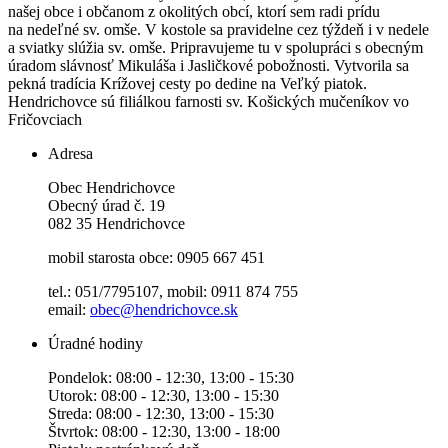
našej obce i občanom z okolitých obcí, ktorí sem radi prídu
na nedeľné sv. omše. V kostole sa pravidelne cez týždeň i v nedele
a sviatky slúžia sv. omše. Pripravujeme tu v spolupráci s obecným
úradom slávnosť Mikuláša i Jasličkové pobožnosti. Vytvorila sa
pekná tradícia Krížovej cesty po dedine na Veľký piatok.
Hendrichovce sú filiálkou farnosti sv. Košických mučeníkov vo
Fričovciach
Adresa
Obec Hendrichovce
Obecný úrad č. 19
082 35 Hendrichovce
mobil starosta obce: 0905 667 451
tel.: 051/7795107, mobil: 0911 874 755
email:
obec@hendrichovce.sk
Úradné hodiny
Pondelok: 08:00 - 12:30, 13:00 - 15:30
Utorok: 08:00 - 12:30, 13:00 - 15:30
Streda: 08:00 - 12:30, 13:00 - 15:30
Štvrtok: 08:00 - 12:30, 13:00 - 18:00