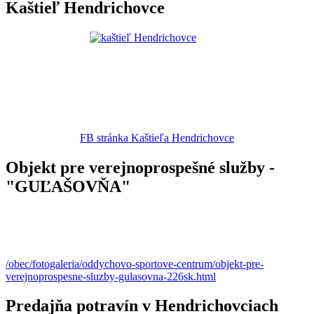
Kaštieľ Hendrichovce
FB stránka Kaštieľa Hendrichovce
Objekt pre verejnoprospešné služby -
"GUĽAŠOVŇA"
/obec/fotogaleria/oddychovo-sportove-centrum/objekt-pre-
verejnoprospesne-sluzby-gulasovna-226sk.html
Predajňa potravín v Hendrichovciach