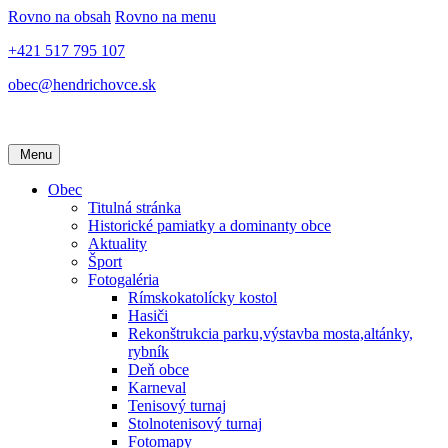
Rovno na obsah
Rovno na menu
+421 517 795 107
obec@hendrichovce.sk
Menu
Obec
Titulná stránka
Historické pamiatky a dominanty obce
Aktuality
Šport
Fotogaléria
Rímskokatolícky kostol
Hasiči
Rekonštrukcia parku,výstavba mosta,altánky,
rybník
Deň obce
Karneval
Tenisový turnaj
Stolnotenisový turnaj
Fotomapy