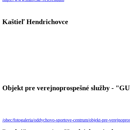
Kaštieľ Hendrichovce
Objekt pre verejnoprospešné služby - 
/obec/fotogaleria/oddychovo-sportove-centrum/objekt-pre-verejnopr