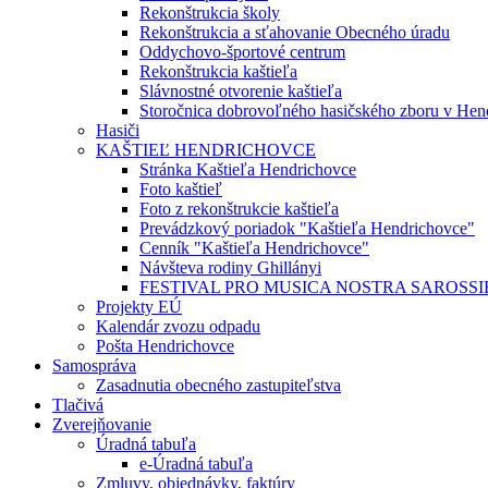
Rekonštrukcia školy
Rekonštrukcia a sťahovanie Obecného úradu
Oddychovo-športové centrum
Rekonštrukcia kaštieľa
Slávnostné otvorenie kaštieľa
Storočnica dobrovoľného hasičského zboru v Hen
Hasiči
KAŠTIEĽ HENDRICHOVCE
Stránka Kaštieľa Hendrichovce
Foto kaštieľ
Foto z rekonštrukcie kaštieľa
Prevádzkový poriadok "Kaštieľa Hendrichovce"
Cenník "Kaštieľa Hendrichovce"
Návšteva rodiny Ghillányi
FESTIVAL PRO MUSICA NOSTRA SAROSSI
Projekty EÚ
Kalendár zvozu odpadu
Pošta Hendrichovce
Samospráva
Zasadnutia obecného zastupiteľstva
Tlačivá
Zverejňovanie
Úradná tabuľa
e-Úradná tabuľa
Zmluvy, objednávky, faktúry