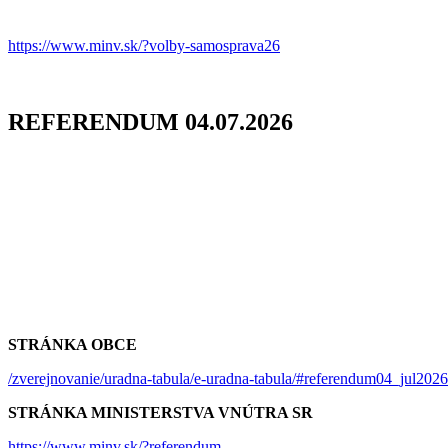
https://www.minv.sk/?volby-samosprava26
REFERENDUM 04.07.2026
STRÁNKA OBCE
/zverejnovanie/uradna-tabula/e-uradna-tabula/#referendum04_jul202
STRÁNKA MINISTERSTVA VNÚTRA SR
https://www.minv.sk/?referendum