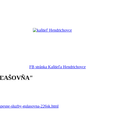
FB stránka Kaštieľa Hendrichovce
"GUĽAŠOVŇA"
ospesne-sluzby-gulasovna-226sk.html