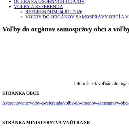
OCHRANA OSOBNÝCH ÚDAJOV
VOĽBY A REFERENDÁ
REFERENDUM 04.JÚL 2026
VOĽBY DO ORGÁNOV SAMOSPRÁVY OBCÍ A 
Voľby do orgánov samosprávy obcí a voľb
Informácie k voľbám do orgá
STRÁNKA OBCE
/zverejnovanie/volby-a-referenda/volby-do-organov-samospravy-obc
STRÁNKA MINISTERSTVA VNÚTRA SR