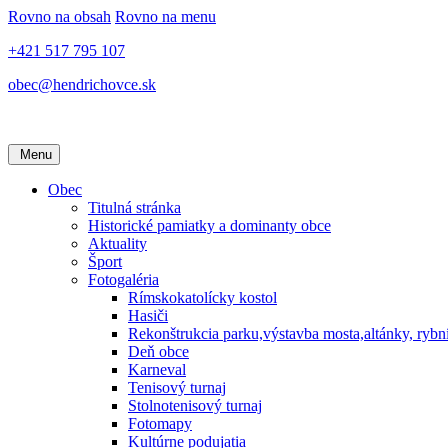
Rovno na obsah
Rovno na menu
+421 517 795 107
obec@hendrichovce.sk
Menu
Obec
Titulná stránka
Historické pamiatky a dominanty obce
Aktuality
Šport
Fotogaléria
Rímskokatolícky kostol
Hasiči
Rekonštrukcia parku,výstavba mosta,altánky, rybn
Deň obce
Karneval
Tenisový turnaj
Stolnotenisový turnaj
Fotomapy
Kultúrne podujatia