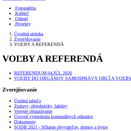
Fotogaléria
Kaštieľ
Odpad
Projekty
Úvodná stránka
Zverejňovanie
VOĽBY A REFERENDÁ
VOĽBY A REFERENDÁ
REFERENDUM 04.JÚL 2026
VOĽBY DO ORGÁNOV SAMOSPRÁVY OBCÍ A VOĽB
Zverejňovanie
Úradná tabuľa
Zmluvy, objednávky, faktúry
Verejné obstarávanie
Úroveň vytriedenia komunálnych odpadov
Dokumenty
SODB 2021 - Sčítanie obyvateľov, domov a bytov