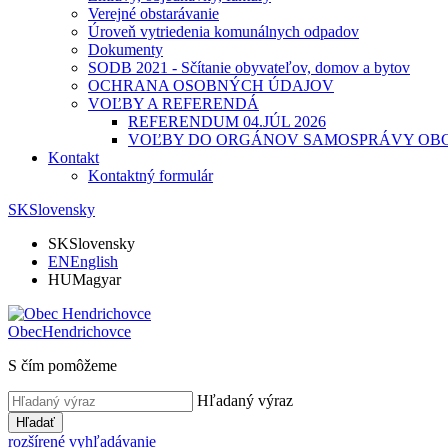
Verejné obstarávanie
Úroveň vytriedenia komunálnych odpadov
Dokumenty
SODB 2021 - Sčítanie obyvateľov, domov a bytov
OCHRANA OSOBNÝCH ÚDAJOV
VOĽBY A REFERENDÁ
REFERENDUM 04.JÚL 2026
VOĽBY DO ORGÁNOV SAMOSPRÁVY OBC
Kontakt
Kontaktný formulár
SK
Slovensky
SK
Slovensky
EN
English
HU
Magyar
Obec
Hendrichovce
S čím pomôžeme
Hľadaný výraz
Hľadať
rozšírené vyhľadávanie