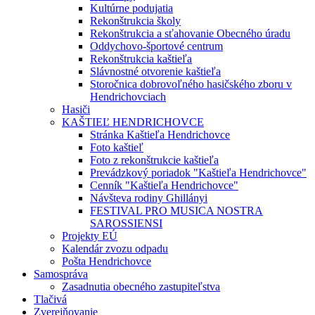
Kultúrne podujatia
Rekonštrukcia školy
Rekonštrukcia a sťahovanie Obecného úradu
Oddychovo-športové centrum
Rekonštrukcia kaštieľa
Slávnostné otvorenie kaštieľa
Storočnica dobrovoľného hasičského zboru v
Hendrichovciach
Hasiči
KAŠTIEĽ HENDRICHOVCE
Stránka Kaštieľa Hendrichovce
Foto kaštieľ
Foto z rekonštrukcie kaštieľa
Prevádzkový poriadok "Kaštieľa Hendrichovce"
Cenník "Kaštieľa Hendrichovce"
Návšteva rodiny Ghillányi
FESTIVAL PRO MUSICA NOSTRA
SAROSSIENSI
Projekty EÚ
Kalendár zvozu odpadu
Pošta Hendrichovce
Samospráva
Zasadnutia obecného zastupiteľstva
Tlačivá
Zverejňovanie