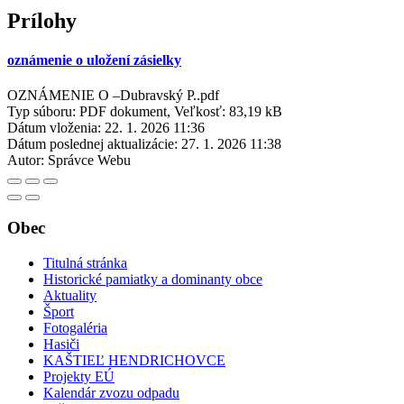
Prílohy
oznámenie o uložení zásielky
OZNÁMENIE O –Dubravský P..pdf
Typ súboru: PDF dokument, Veľkosť: 83,19 kB
Dátum vloženia:
22. 1. 2026 11:36
Dátum poslednej aktualizácie:
27. 1. 2026 11:38
Autor:
Správce Webu
Obec
Titulná stránka
Historické pamiatky a dominanty obce
Aktuality
Šport
Fotogaléria
Hasiči
KAŠTIEĽ HENDRICHOVCE
Projekty EÚ
Kalendár zvozu odpadu