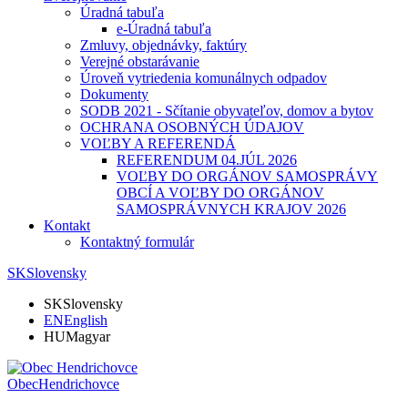
Úradná tabuľa
e-Úradná tabuľa
Zmluvy, objednávky, faktúry
Verejné obstarávanie
Úroveň vytriedenia komunálnych odpadov
Dokumenty
SODB 2021 - Sčítanie obyvateľov, domov a bytov
OCHRANA OSOBNÝCH ÚDAJOV
VOĽBY A REFERENDÁ
REFERENDUM 04.JÚL 2026
VOĽBY DO ORGÁNOV SAMOSPRÁVY
OBCÍ A VOĽBY DO ORGÁNOV
SAMOSPRÁVNYCH KRAJOV 2026
Kontakt
Kontaktný formulár
SK
Slovensky
SK
Slovensky
EN
English
HU
Magyar
Obec
Hendrichovce