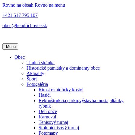
Rovno na obsah
Rovno na menu
+421 517 795 107
obec@hendrichovce.sk
Menu
Obec
Titulná stránka
Historické pamiatky a dominanty obce
Aktuality
Šport
Fotogaléria
Rímskokatolícky kostol
Hasiči
Rekonštrukcia parku,výstavba mosta,altánky,
rybník
Deň obce
Karneval
Tenisový turnaj
Stolnotenisový turnaj
Fotomapy