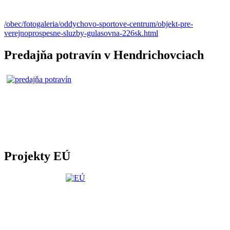
/obec/fotogaleria/oddychovo-sportove-centrum/objekt-pre-
verejnoprospesne-sluzby-gulasovna-226sk.html
Predajňa potravín v Hendrichovciach
Projekty EÚ