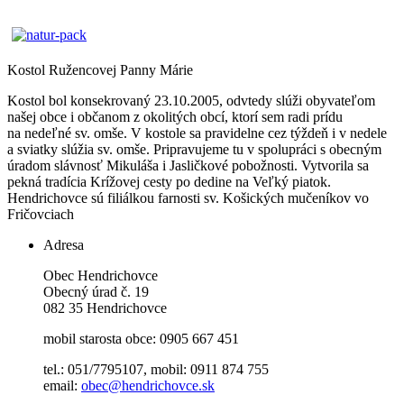
Kostol Ružencovej Panny Márie
Kostol bol konsekrovaný 23.10.2005, odvtedy slúži obyvateľom
našej obce i občanom z okolitých obcí, ktorí sem radi prídu
na nedeľné sv. omše. V kostole sa pravidelne cez týždeň i v nedele
a sviatky slúžia sv. omše. Pripravujeme tu v spolupráci s obecným
úradom slávnosť Mikuláša i Jasličkové pobožnosti. Vytvorila sa
pekná tradícia Krížovej cesty po dedine na Veľký piatok.
Hendrichovce sú filiálkou farnosti sv. Košických mučeníkov vo
Fričovciach
Adresa
Obec Hendrichovce
Obecný úrad č. 19
082 35 Hendrichovce
mobil starosta obce: 0905 667 451
tel.: 051/7795107, mobil: 0911 874 755
email:
obec@hendrichovce.sk