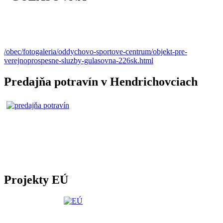
/obec/fotogaleria/oddychovo-sportove-centrum/objekt-pre-
verejnoprospesne-sluzby-gulasovna-226sk.html
Predajňa potravín v Hendrichovciach
Projekty EÚ