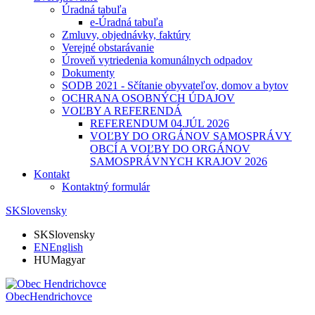
Úradná tabuľa
e-Úradná tabuľa
Zmluvy, objednávky, faktúry
Verejné obstarávanie
Úroveň vytriedenia komunálnych odpadov
Dokumenty
SODB 2021 - Sčítanie obyvateľov, domov a bytov
OCHRANA OSOBNÝCH ÚDAJOV
VOĽBY A REFERENDÁ
REFERENDUM 04.JÚL 2026
VOĽBY DO ORGÁNOV SAMOSPRÁVY
OBCÍ A VOĽBY DO ORGÁNOV
SAMOSPRÁVNYCH KRAJOV 2026
Kontakt
Kontaktný formulár
SK
Slovensky
SK
Slovensky
EN
English
HU
Magyar
Obec
Hendrichovce