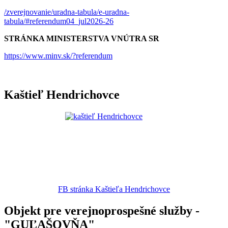
/zverejnovanie/uradna-tabula/e-uradna-
tabula/#referendum04_jul2026-26
STRÁNKA MINISTERSTVA VNÚTRA SR
https://www.minv.sk/?referendum
Kaštieľ Hendrichovce
FB stránka Kaštieľa Hendrichovce
Objekt pre verejnoprospešné služby -
"GUĽAŠOVŇA"