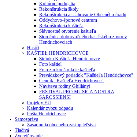
Kultúrne podujatia
Rekonštrukcia školy
Rekonštrukcia a sťahovanie Obecného úradu
Oddychovo-športové centrum
Rekonštrukcia kaštieľa
Slávnostné otvorenie kaštieľa
Storočnica dobrovoľného hasičského zboru v
Hendrichovciach
Hasiči
KAŠTIEĽ HENDRICHOVCE
Stránka Kaštieľa Hendrichovce
Foto kaštieľ
Foto z rekonštrukcie kaštieľa
Prevádzkový poriadok "Kaštieľa Hendrichovce"
Cenník "Kaštieľa Hendrichovce"
Návšteva rodiny Ghillányi
FESTIVAL PRO MUSICA NOSTRA
SAROSSIENSI
Projekty EÚ
Kalendár zvozu odpadu
Pošta Hendrichovce
Samospráva
Zasadnutia obecného zastupiteľstva
Tlačivá
Zverejňovanie