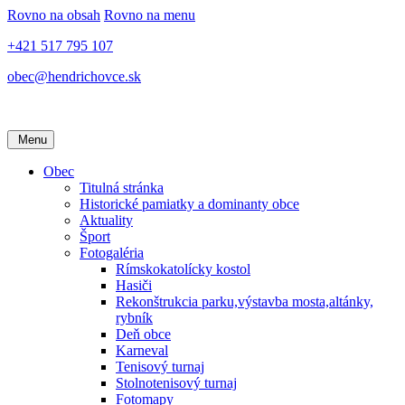
Rovno na obsah
Rovno na menu
+421 517 795 107
obec@hendrichovce.sk
Menu
Obec
Titulná stránka
Historické pamiatky a dominanty obce
Aktuality
Šport
Fotogaléria
Rímskokatolícky kostol
Hasiči
Rekonštrukcia parku,výstavba mosta,altánky,
rybník
Deň obce
Karneval
Tenisový turnaj
Stolnotenisový turnaj
Fotomapy