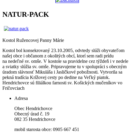
NATUR-PACK
Kostol Ružencovej Panny Márie
Kostol bol konsekrovaný 23.10.2005, odvtedy slúži obyvateľom
našej obce i občanom z okolitých obcí, ktorí sem radi prídu
na nedeľné sv. omše. V kostole sa pravidelne cez týždeň i v nedele
a sviatky slúžia sv. omše. Pripravujeme tu v spolupráci s obecným
úradom slávnosť Mikuláša i Jasličkové pobožnosti. Vytvorila sa
pekná tradícia Krížovej cesty po dedine na Veľký piatok.
Hendrichovce sú filiálkou farnosti sv. Košických mučeníkov vo
Fričovciach
Adresa
Obec Hendrichovce
Obecný úrad č. 19
082 35 Hendrichovce
mobil starosta obce: 0905 667 451