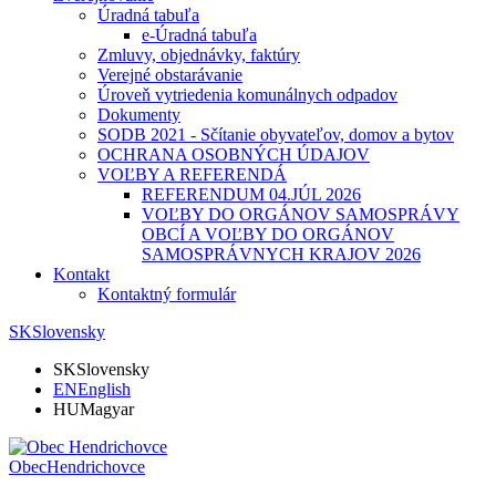
Úradná tabuľa
e-Úradná tabuľa
Zmluvy, objednávky, faktúry
Verejné obstarávanie
Úroveň vytriedenia komunálnych odpadov
Dokumenty
SODB 2021 - Sčítanie obyvateľov, domov a bytov
OCHRANA OSOBNÝCH ÚDAJOV
VOĽBY A REFERENDÁ
REFERENDUM 04.JÚL 2026
VOĽBY DO ORGÁNOV SAMOSPRÁVY
OBCÍ A VOĽBY DO ORGÁNOV
SAMOSPRÁVNYCH KRAJOV 2026
Kontakt
Kontaktný formulár
SK
Slovensky
SK
Slovensky
EN
English
HU
Magyar
Obec
Hendrichovce