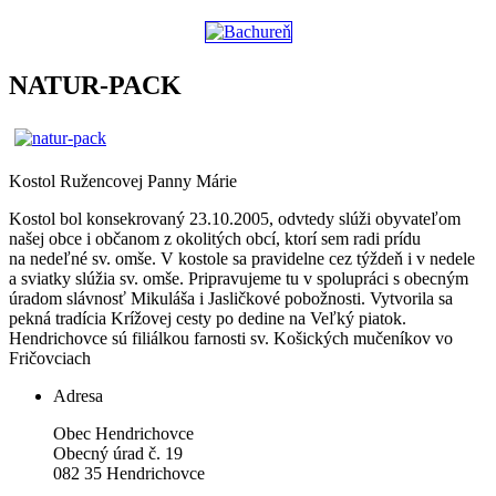
NATUR-PACK
Kostol Ružencovej Panny Márie
Kostol bol konsekrovaný 23.10.2005, odvtedy slúži obyvateľom
našej obce i občanom z okolitých obcí, ktorí sem radi prídu
na nedeľné sv. omše. V kostole sa pravidelne cez týždeň i v nedele
a sviatky slúžia sv. omše. Pripravujeme tu v spolupráci s obecným
úradom slávnosť Mikuláša i Jasličkové pobožnosti. Vytvorila sa
pekná tradícia Krížovej cesty po dedine na Veľký piatok.
Hendrichovce sú filiálkou farnosti sv. Košických mučeníkov vo
Fričovciach
Adresa
Obec Hendrichovce
Obecný úrad č. 19
082 35 Hendrichovce