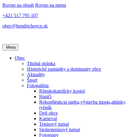
Rovno na obsah
Rovno na menu
+421 517 795 107
obec@hendrichovce.sk
Menu
Obec
Titulná stránka
Historické pamiatky a dominanty obce
Aktuality
Šport
Fotogaléria
Rímskokatolícky kostol
Hasiči
Rekonštrukcia parku,výstavba mosta,altánky,
rybník
Deň obce
Karneval
Tenisový turnaj
Stolnotenisový turnaj
Fotomapy