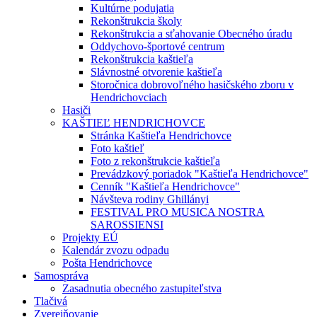
Kultúrne podujatia
Rekonštrukcia školy
Rekonštrukcia a sťahovanie Obecného úradu
Oddychovo-športové centrum
Rekonštrukcia kaštieľa
Slávnostné otvorenie kaštieľa
Storočnica dobrovoľného hasičského zboru v
Hendrichovciach
Hasiči
KAŠTIEĽ HENDRICHOVCE
Stránka Kaštieľa Hendrichovce
Foto kaštieľ
Foto z rekonštrukcie kaštieľa
Prevádzkový poriadok "Kaštieľa Hendrichovce"
Cenník "Kaštieľa Hendrichovce"
Návšteva rodiny Ghillányi
FESTIVAL PRO MUSICA NOSTRA
SAROSSIENSI
Projekty EÚ
Kalendár zvozu odpadu
Pošta Hendrichovce
Samospráva
Zasadnutia obecného zastupiteľstva
Tlačivá
Zverejňovanie