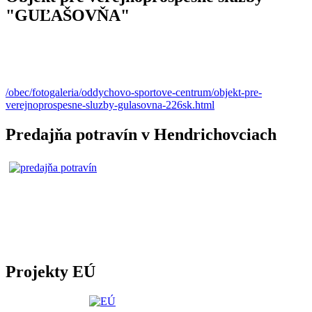
"GUĽAŠOVŇA"
/obec/fotogaleria/oddychovo-sportove-centrum/objekt-pre-
verejnoprospesne-sluzby-gulasovna-226sk.html
Predajňa potravín v Hendrichovciach
Projekty EÚ