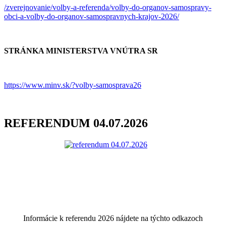
/zverejnovanie/volby-a-referenda/volby-do-organov-samospravy-
obci-a-volby-do-organov-samospravnych-krajov-2026/
STRÁNKA MINISTERSTVA VNÚTRA SR
https://www.minv.sk/?volby-samosprava26
REFERENDUM 04.07.2026
Informácie k referendu 2026 nájdete na týchto odkazoch