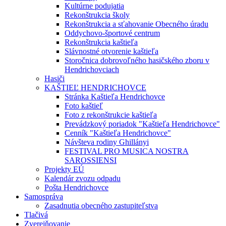
Kultúrne podujatia
Rekonštrukcia školy
Rekonštrukcia a sťahovanie Obecného úradu
Oddychovo-športové centrum
Rekonštrukcia kaštieľa
Slávnostné otvorenie kaštieľa
Storočnica dobrovoľného hasičského zboru v
Hendrichovciach
Hasiči
KAŠTIEĽ HENDRICHOVCE
Stránka Kaštieľa Hendrichovce
Foto kaštieľ
Foto z rekonštrukcie kaštieľa
Prevádzkový poriadok "Kaštieľa Hendrichovce"
Cenník "Kaštieľa Hendrichovce"
Návšteva rodiny Ghillányi
FESTIVAL PRO MUSICA NOSTRA
SAROSSIENSI
Projekty EÚ
Kalendár zvozu odpadu
Pošta Hendrichovce
Samospráva
Zasadnutia obecného zastupiteľstva
Tlačivá
Zverejňovanie