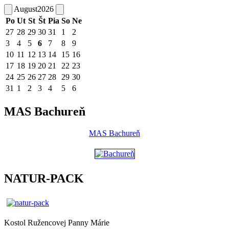
August
2026
Po
Ut
St
Št
Pia
So
Ne
27
28
29
30
31
1
2
3
4
5
6
7
8
9
10
11
12
13
14
15
16
17
18
19
20
21
22
23
24
25
26
27
28
29
30
31
1
2
3
4
5
6
MAS Bachureň
MAS Bachureň
NATUR-PACK
Kostol Ružencovej Panny Márie