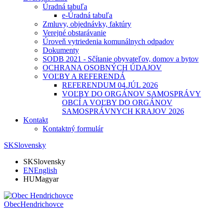
Úradná tabuľa
e-Úradná tabuľa
Zmluvy, objednávky, faktúry
Verejné obstarávanie
Úroveň vytriedenia komunálnych odpadov
Dokumenty
SODB 2021 - Sčítanie obyvateľov, domov a bytov
OCHRANA OSOBNÝCH ÚDAJOV
VOĽBY A REFERENDÁ
REFERENDUM 04.JÚL 2026
VOĽBY DO ORGÁNOV SAMOSPRÁVY
OBCÍ A VOĽBY DO ORGÁNOV
SAMOSPRÁVNYCH KRAJOV 2026
Kontakt
Kontaktný formulár
SK
Slovensky
SK
Slovensky
EN
English
HU
Magyar
Obec
Hendrichovce