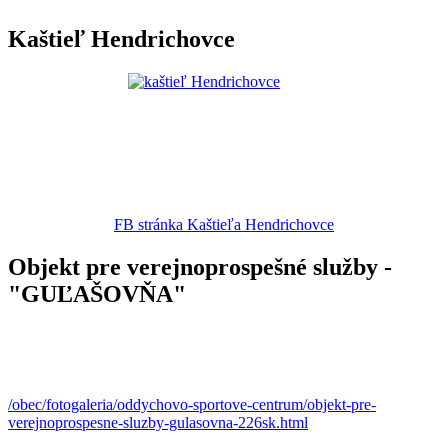
Kaštieľ Hendrichovce
FB stránka Kaštieľa Hendrichovce
Objekt pre verejnoprospešné služby -
"GUĽAŠOVŇA"
/obec/fotogaleria/oddychovo-sportove-centrum/objekt-pre-
verejnoprospesne-sluzby-gulasovna-226sk.html