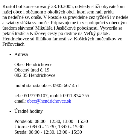
Kostol bol konsekrovaný 23.10.2005, odvtedy slúži obyvateľom
našej obce i občanom z okolitých obcí, ktorí sem radi prídu
na nedeľné sv. omše. V kostole sa pravidelne cez týždeň i v nedele
a sviatky slúžia sv. omše. Pripravujeme tu v spolupráci s obecným
úradom slávnosť Mikuláša i Jasličkové pobožnosti. Vytvorila sa
pekná tradícia Krížovej cesty po dedine na Veľký piatok.
Hendrichovce sú filiálkou farnosti sv. Košických mučeníkov vo
Fričovciach
Adresa
Obec Hendrichovce
Obecný úrad č. 19
082 35 Hendrichovce
mobil starosta obce: 0905 667 451
tel.: 051/7795107, mobil: 0911 874 755
email:
obec@hendrichovce.sk
Úradné hodiny
Pondelok: 08:00 - 12:30, 13:00 - 15:30
Utorok: 08:00 - 12:30, 13:00 - 15:30
Streda: 08:00 - 12:30, 13:00 - 15:30