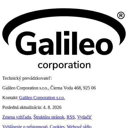
Technický prevádzkovateľ:
Galileo Corporation s.r.o., Čierna Voda 468, 925 06
Kontakt:
Galileo Corporation s.r.o.
Posledná aktualizácia: 4. 8. 2026
Zmena vzhľadu
,
Štruktúra stránok
,
RSS
,
Vytlačiť
Vyhlásenie o prístupnosti
,
Cookies
,
Webové sídlo