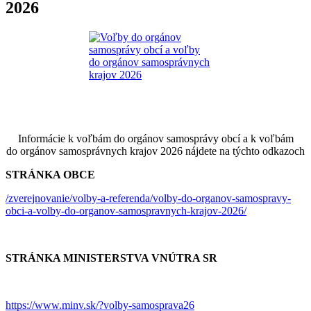
2026
Informácie k voľbám do orgánov samosprávy obcí a k voľbám
do orgánov samosprávnych krajov 2026 nájdete na týchto odkazoch
STRÁNKA OBCE
/zverejnovanie/volby-a-referenda/volby-do-organov-samospravy-
obci-a-volby-do-organov-samospravnych-krajov-2026/
STRÁNKA MINISTERSTVA VNÚTRA SR
https://www.minv.sk/?volby-samosprava26