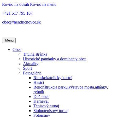
Rovno na obsah
Rovno na menu
+421 517 795 107
obec@hendrichovce.sk
Menu
Obec
Titulná stránka
Historické pamiatky a dominanty obce
Aktuality
Šport
Fotogaléria
Rímskokatolícky kostol
Hasiči
Rekonštrukcia parku,výstavba mosta,altánky,
rybník
Deň obce
Karneval
Tenisový turnaj
Stolnotenisový turnaj
Fotomapy