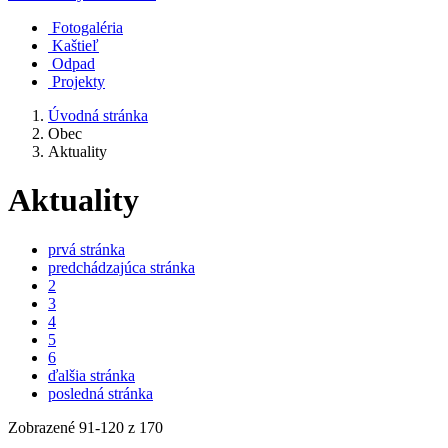
Fotogaléria
Kaštieľ
Odpad
Projekty
Úvodná stránka
Obec
Aktuality
Aktuality
prvá stránka
predchádzajúca stránka
2
3
4
5
6
ďalšia stránka
posledná stránka
Zobrazené
91
-
120
z 170