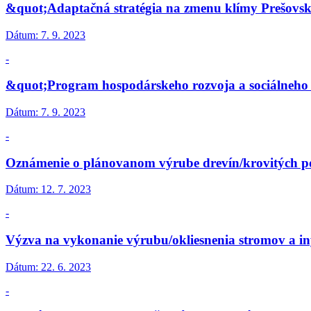
&quot;Adaptačná stratégia na zmenu klímy Prešovsk
Dátum:
7. 9. 2023
-
&quot;Program hospodárskeho rozvoja a sociálneho r
Dátum:
7. 9. 2023
-
Oznámenie o plánovanom výrube drevín/krovitých p
Dátum:
12. 7. 2023
-
Výzva na vykonanie výrubu/okliesnenia stromov a in
Dátum:
22. 6. 2023
-