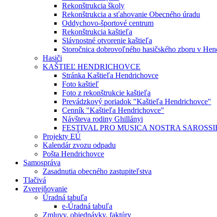
Rekonštrukcia školy
Rekonštrukcia a sťahovanie Obecného úradu
Oddychovo-športové centrum
Rekonštrukcia kaštieľa
Slávnostné otvorenie kaštieľa
Storočnica dobrovoľného hasičského zboru v Hen
Hasiči
KAŠTIEĽ HENDRICHOVCE
Stránka Kaštieľa Hendrichovce
Foto kaštieľ
Foto z rekonštrukcie kaštieľa
Prevádzkový poriadok "Kaštieľa Hendrichovce"
Cenník "Kaštieľa Hendrichovce"
Návšteva rodiny Ghillányi
FESTIVAL PRO MUSICA NOSTRA SAROSSI
Projekty EÚ
Kalendár zvozu odpadu
Pošta Hendrichovce
Samospráva
Zasadnutia obecného zastupiteľstva
Tlačivá
Zverejňovanie
Úradná tabuľa
e-Úradná tabuľa
Zmluvy, objednávky, faktúry