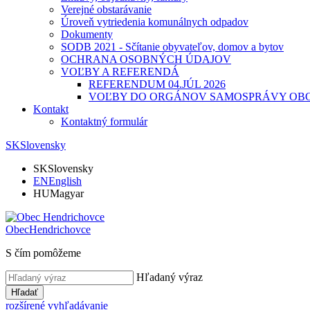
Verejné obstarávanie
Úroveň vytriedenia komunálnych odpadov
Dokumenty
SODB 2021 - Sčítanie obyvateľov, domov a bytov
OCHRANA OSOBNÝCH ÚDAJOV
VOĽBY A REFERENDÁ
REFERENDUM 04.JÚL 2026
VOĽBY DO ORGÁNOV SAMOSPRÁVY OBC
Kontakt
Kontaktný formulár
SK
Slovensky
SK
Slovensky
EN
English
HU
Magyar
Obec
Hendrichovce
S čím pomôžeme
Hľadaný výraz
Hľadať
rozšírené vyhľadávanie