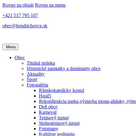
Rovno na obsah
Rovno na menu
+421 517 795 107
obec@hendrichovce.sk
Menu
Obec
Titulná stránka
Historické pamiatky a dominanty obce
Aktuality
Šport
Fotogaléria
Rímskokatolícky kostol
Hasiči
Rekonštrukcia parku,výstavba mosta,altánky, rybn
Deň obce
Karneval
Tenisový turnaj
Stolnotenisový turnaj
Fotomapy
Kultúrne podujatia