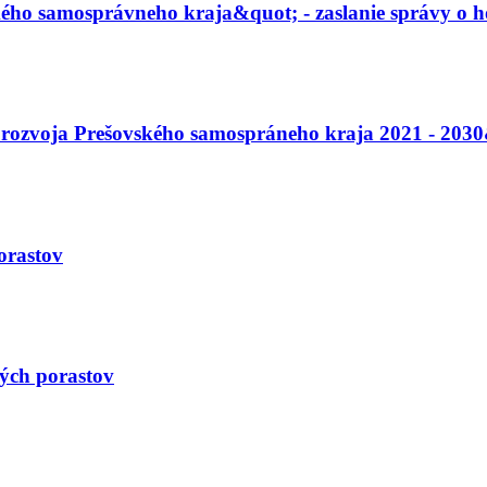
ého samosprávneho kraja&quot; - zaslanie správy o h
ozvoja Prešovského samospráneho kraja 2021 - 2030&q
orastov
ých porastov