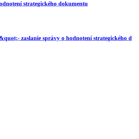
odnotení strategického dokumentu
uot;- zaslanie správy o hodnotení strategického d