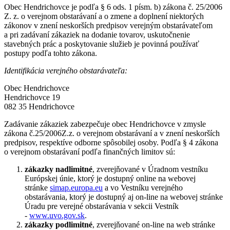
Obec Hendrichovce je podľa § 6 ods. 1 písm. b) zákona č. 25/2006
Z. z. o verejnom obstarávaní a o zmene a doplnení niektorých
zákonov v znení neskorších predpisov verejným obstarávateľom
a pri zadávaní zákaziek na dodanie tovarov, uskutočnenie
stavebných prác a poskytovanie služieb je povinná používať
postupy podľa tohto zákona.
Identifikácia verejného obstarávateľa:
Obec Hendrichovce
Hendrichovce 19
082 35 Hendrichovce
Zadávanie zákaziek zabezpečuje obec Hendrichovce v zmysle
zákona č.25/2006Z.z. o verejnom obstarávaní a v znení neskorších
predpisov, respektíve odborne spôsobilej osoby. Podľa § 4 zákona
o verejnom obstarávaní podľa finančných limitov sú:
zákazky nadlimitné
, zverejňované v Úradnom vestníku
Európskej únie, ktorý je dostupný online na webovej
stránke
simap.europa.eu
a vo Vestníku verejného
obstarávania, ktorý je dostupný aj on-line na webovej stránke
Úradu pre verejné obstarávania v sekcii Vestník
-
www.uvo.gov.sk
.
zákazky podlimitné
, zverejňované on-line na web stránke