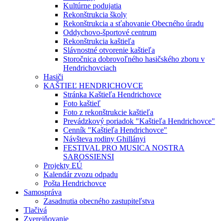
Kultúrne podujatia
Rekonštrukcia školy
Rekonštrukcia a sťahovanie Obecného úradu
Oddychovo-športové centrum
Rekonštrukcia kaštieľa
Slávnostné otvorenie kaštieľa
Storočnica dobrovoľného hasičského zboru v
Hendrichovciach
Hasiči
KAŠTIEĽ HENDRICHOVCE
Stránka Kaštieľa Hendrichovce
Foto kaštieľ
Foto z rekonštrukcie kaštieľa
Prevádzkový poriadok "Kaštieľa Hendrichovce"
Cenník "Kaštieľa Hendrichovce"
Návšteva rodiny Ghillányi
FESTIVAL PRO MUSICA NOSTRA
SAROSSIENSI
Projekty EÚ
Kalendár zvozu odpadu
Pošta Hendrichovce
Samospráva
Zasadnutia obecného zastupiteľstva
Tlačivá
Zverejňovanie