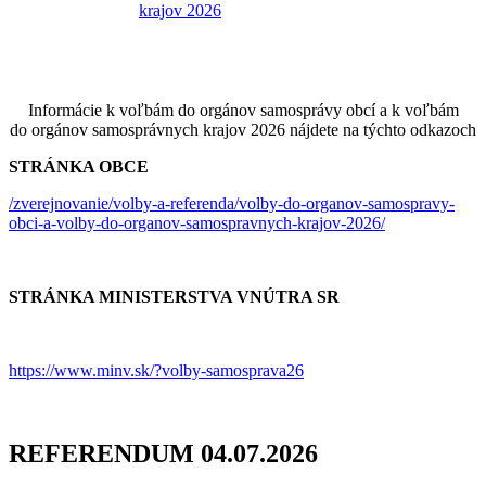
Informácie k voľbám do orgánov samosprávy obcí a k voľbám
do orgánov samosprávnych krajov 2026 nájdete na týchto odkazoch
STRÁNKA OBCE
/zverejnovanie/volby-a-referenda/volby-do-organov-samospravy-
obci-a-volby-do-organov-samospravnych-krajov-2026/
STRÁNKA MINISTERSTVA VNÚTRA SR
https://www.minv.sk/?volby-samosprava26
REFERENDUM 04.07.2026