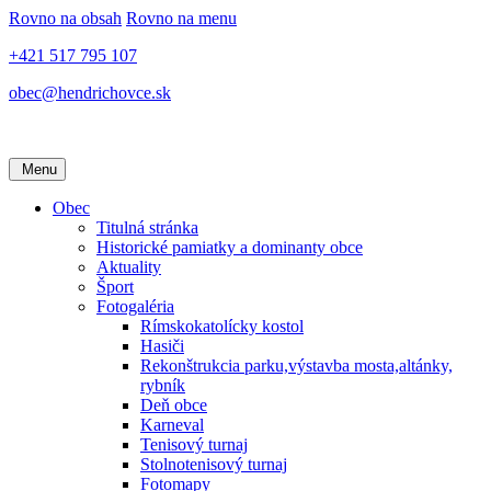
Rovno na obsah
Rovno na menu
+421 517 795 107
obec@hendrichovce.sk
Menu
Obec
Titulná stránka
Historické pamiatky a dominanty obce
Aktuality
Šport
Fotogaléria
Rímskokatolícky kostol
Hasiči
Rekonštrukcia parku,výstavba mosta,altánky,
rybník
Deň obce
Karneval
Tenisový turnaj
Stolnotenisový turnaj
Fotomapy