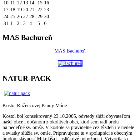
10
11
12
13
14
15
16
17
18
19
20
21
22
23
24
25
26
27
28
29
30
31
1
2
3
4
5
6
MAS Bachureň
MAS Bachureň
NATUR-PACK
Kostol Ružencovej Panny Márie
Kostol bol konsekrovaný 23.10.2005, odvtedy slúži obyvateľom
našej obce i občanom z okolitých obcí, ktorí sem radi prídu
na nedeľné sv. omše. V kostole sa pravidelne cez týždeň i v nedele
a sviatky slúžia sv. omše. Pripravujeme tu v spolupráci s obecným
úradom slávnosť Mikuláša i Jasličkové pobožnosti. Vytvorila sa