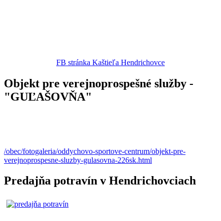
FB stránka Kaštieľa Hendrichovce
Objekt pre verejnoprospešné služby -
"GUĽAŠOVŇA"
/obec/fotogaleria/oddychovo-sportove-centrum/objekt-pre-
verejnoprospesne-sluzby-gulasovna-226sk.html
Predajňa potravín v Hendrichovciach