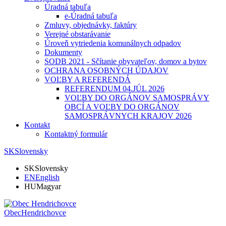
Úradná tabuľa
e-Úradná tabuľa
Zmluvy, objednávky, faktúry
Verejné obstarávanie
Úroveň vytriedenia komunálnych odpadov
Dokumenty
SODB 2021 - Sčítanie obyvateľov, domov a bytov
OCHRANA OSOBNÝCH ÚDAJOV
VOĽBY A REFERENDÁ
REFERENDUM 04.JÚL 2026
VOĽBY DO ORGÁNOV SAMOSPRÁVY
OBCÍ A VOĽBY DO ORGÁNOV
SAMOSPRÁVNYCH KRAJOV 2026
Kontakt
Kontaktný formulár
SK
Slovensky
SK
Slovensky
EN
English
HU
Magyar
Obec
Hendrichovce