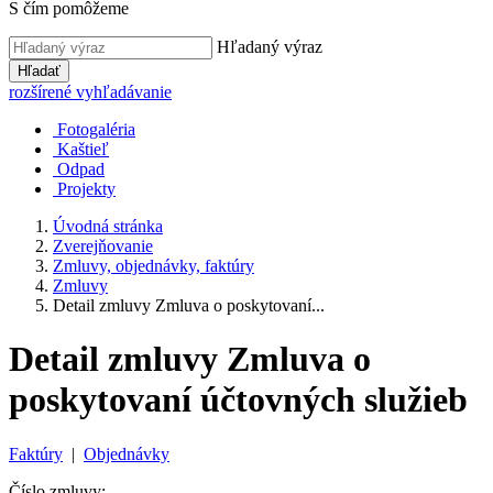
S čím pomôžeme
Hľadaný výraz
Hľadať
rozšírené vyhľadávanie
Fotogaléria
Kaštieľ
Odpad
Projekty
Úvodná stránka
Zverejňovanie
Zmluvy, objednávky, faktúry
Zmluvy
Detail zmluvy Zmluva o poskytovaní...
Detail zmluvy Zmluva o
poskytovaní účtovných služieb
Faktúry
|
Objednávky
Číslo zmluvy: