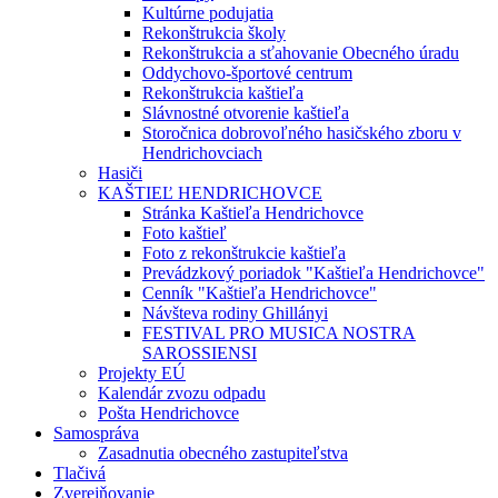
Kultúrne podujatia
Rekonštrukcia školy
Rekonštrukcia a sťahovanie Obecného úradu
Oddychovo-športové centrum
Rekonštrukcia kaštieľa
Slávnostné otvorenie kaštieľa
Storočnica dobrovoľného hasičského zboru v
Hendrichovciach
Hasiči
KAŠTIEĽ HENDRICHOVCE
Stránka Kaštieľa Hendrichovce
Foto kaštieľ
Foto z rekonštrukcie kaštieľa
Prevádzkový poriadok "Kaštieľa Hendrichovce"
Cenník "Kaštieľa Hendrichovce"
Návšteva rodiny Ghillányi
FESTIVAL PRO MUSICA NOSTRA
SAROSSIENSI
Projekty EÚ
Kalendár zvozu odpadu
Pošta Hendrichovce
Samospráva
Zasadnutia obecného zastupiteľstva
Tlačivá
Zverejňovanie