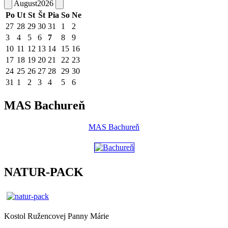
August
2026
Po
Ut
St
Št
Pia
So
Ne
27
28
29
30
31
1
2
3
4
5
6
7
8
9
10
11
12
13
14
15
16
17
18
19
20
21
22
23
24
25
26
27
28
29
30
31
1
2
3
4
5
6
MAS Bachureň
MAS Bachureň
NATUR-PACK
Kostol Ružencovej Panny Márie