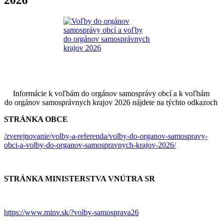
2026
Informácie k voľbám do orgánov samosprávy obcí a k voľbám
do orgánov samosprávnych krajov 2026 nájdete na týchto odkazoch
STRÁNKA OBCE
/zverejnovanie/volby-a-referenda/volby-do-organov-samospravy-
obci-a-volby-do-organov-samospravnych-krajov-2026/
STRÁNKA MINISTERSTVA VNÚTRA SR
https://www.minv.sk/?volby-samosprava26