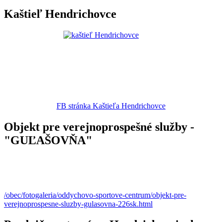
Kaštieľ Hendrichovce
FB stránka Kaštieľa Hendrichovce
Objekt pre verejnoprospešné služby -
"GUĽAŠOVŇA"
/obec/fotogaleria/oddychovo-sportove-centrum/objekt-pre-
verejnoprospesne-sluzby-gulasovna-226sk.html