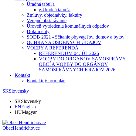
Úradná tabuľa
e-Úradná tabuľa
Zmluvy, objednávky, faktúry
Verejné obstarávanie
Úroveň vytriedenia komunálnych odpadov
Dokumenty
SODB 2021 - Sčítanie obyvateľov, domov a bytov
OCHRANA OSOBNÝCH ÚDAJOV
VOĽBY A REFERENDÁ
REFERENDUM 04.JÚL 2026
VOĽBY DO ORGÁNOV SAMOSPRÁVY
OBCÍ A VOĽBY DO ORGÁNOV
SAMOSPRÁVNYCH KRAJOV 2026
Kontakt
Kontaktný formulár
SK
Slovensky
SK
Slovensky
EN
English
HU
Magyar
Obec
Hendrichovce