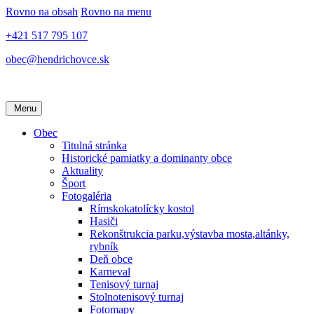
Rovno na obsah
Rovno na menu
+421 517 795 107
obec@hendrichovce.sk
Menu
Obec
Titulná stránka
Historické pamiatky a dominanty obce
Aktuality
Šport
Fotogaléria
Rímskokatolícky kostol
Hasiči
Rekonštrukcia parku,výstavba mosta,altánky,
rybník
Deň obce
Karneval
Tenisový turnaj
Stolnotenisový turnaj
Fotomapy