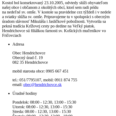
Kostol bol konsekrovaný 23.10.2005, odvtedy slúži obyvateľom
našej obce i občanom z okolitých obcí, ktorí sem radi prídu
na nedeľné sv. omše. V kostole sa pravidelne cez týždeň i v nedele
a sviatky slúžia sv. omše. Pripravujeme tu v spolupráci s obecným
úradom slávnosť Mikuláša i Jasličkové pobožnosti. Vytvorila sa
pekná tradícia Krížovej cesty po dedine na Veľký piatok.
Hendrichovce sú filiálkou farnosti sv. Košických mučeníkov vo
Fričovciach
Adresa
Obec Hendrichovce
Obecný úrad č. 19
082 35 Hendrichovce
mobil starosta obce: 0905 667 451
tel.: 051/7795107, mobil: 0911 874 755
email:
obec@hendrichovce.sk
Úradné hodiny
Pondelok: 08:00 - 12:30, 13:00 - 15:30
Utorok: 08:00 - 12:30, 13:00 - 15:30
Streda: 08:00 - 12:30, 13:00 - 15:30