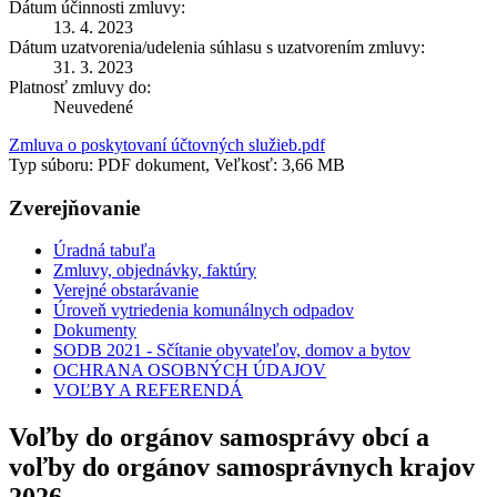
Dátum účinnosti zmluvy:
13. 4. 2023
Dátum uzatvorenia/udelenia súhlasu s uzatvorením zmluvy:
31. 3. 2023
Platnosť zmluvy do:
Neuvedené
Zmluva o poskytovaní účtovných služieb.pdf
Typ súboru: PDF dokument, Veľkosť: 3,66 MB
Zverejňovanie
Úradná tabuľa
Zmluvy, objednávky, faktúry
Verejné obstarávanie
Úroveň vytriedenia komunálnych odpadov
Dokumenty
SODB 2021 - Sčítanie obyvateľov, domov a bytov
OCHRANA OSOBNÝCH ÚDAJOV
VOĽBY A REFERENDÁ
Voľby do orgánov samosprávy obcí a
voľby do orgánov samosprávnych krajov