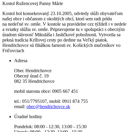
Kostol Ružencovej Panny Márie
Kostol bol konsekrovaný 23.10.2005, odvtedy slúži obyvateľom
našej obce i občanom z okolitých obcí, ktorí sem radi prídu
na nedeľné sv. omše. V kostole sa pravidelne cez týždeň i v nedele
a sviatky slúžia sv. omše. Pripravujeme tu v spolupráci s obecným
úradom slávnosť Mikuláša i Jasličkové pobožnosti. Vytvorila sa
pekná tradícia Krížovej cesty po dedine na Veľký piatok.
Hendrichovce sú filiálkou farnosti sv. Košických mučeníkov vo
Fričovciach
Adresa
Obec Hendrichovce
Obecný úrad č. 19
082 35 Hendrichovce
mobil starosta obce: 0905 667 451
tel.: 051/7795107, mobil: 0911 874 755
email:
obec@hendrichovce.sk
Úradné hodiny
Pondelok: 08:00 - 12:30, 13:00 - 15:30
Utorok: 08:00 - 12:30, 13:00 - 15:30