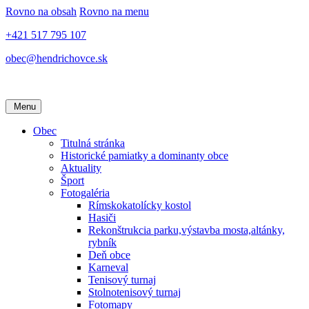
Rovno na obsah
Rovno na menu
+421 517 795 107
obec@hendrichovce.sk
Menu
Obec
Titulná stránka
Historické pamiatky a dominanty obce
Aktuality
Šport
Fotogaléria
Rímskokatolícky kostol
Hasiči
Rekonštrukcia parku,výstavba mosta,altánky,
rybník
Deň obce
Karneval
Tenisový turnaj
Stolnotenisový turnaj
Fotomapy