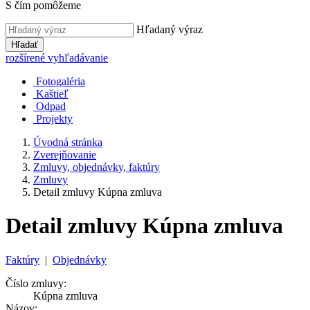
S čím pomôžeme
Hľadaný výraz
Hľadať
rozšírené vyhľadávanie
Fotogaléria
Kaštieľ
Odpad
Projekty
Úvodná stránka
Zverejňovanie
Zmluvy, objednávky, faktúry
Zmluvy
Detail zmluvy Kúpna zmluva
Detail zmluvy Kúpna zmluva
Faktúry
|
Objednávky
Číslo zmluvy:
Kúpna zmluva
Názov: