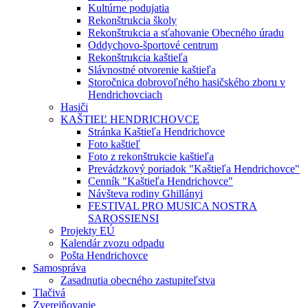
Kultúrne podujatia
Rekonštrukcia školy
Rekonštrukcia a sťahovanie Obecného úradu
Oddychovo-športové centrum
Rekonštrukcia kaštieľa
Slávnostné otvorenie kaštieľa
Storočnica dobrovoľného hasičského zboru v
Hendrichovciach
Hasiči
KAŠTIEĽ HENDRICHOVCE
Stránka Kaštieľa Hendrichovce
Foto kaštieľ
Foto z rekonštrukcie kaštieľa
Prevádzkový poriadok "Kaštieľa Hendrichovce"
Cenník "Kaštieľa Hendrichovce"
Návšteva rodiny Ghillányi
FESTIVAL PRO MUSICA NOSTRA
SAROSSIENSI
Projekty EÚ
Kalendár zvozu odpadu
Pošta Hendrichovce
Samospráva
Zasadnutia obecného zastupiteľstva
Tlačivá
Zverejňovanie