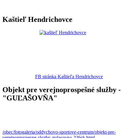
Kaštieľ Hendrichovce
FB stránka Kaštieľa Hendrichovce
Objekt pre verejnoprospešné služby -
"GUĽAŠOVŇA"
/obec/fotogaleria/oddychovo-sportove-centrum/objekt-pre-
verejnoprospesne-sluzby-gulasovna-226sk.html