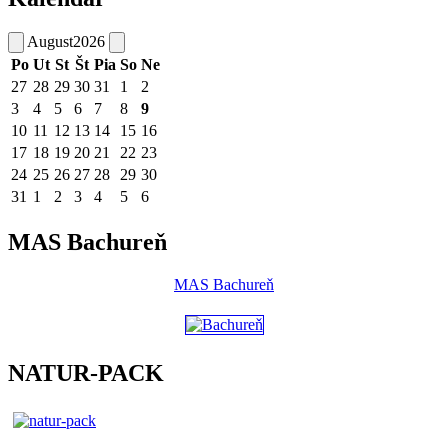
August
2026
Po
Ut
St
Št
Pia
So
Ne
27
28
29
30
31
1
2
3
4
5
6
7
8
9
10
11
12
13
14
15
16
17
18
19
20
21
22
23
24
25
26
27
28
29
30
31
1
2
3
4
5
6
MAS Bachureň
MAS Bachureň
NATUR-PACK