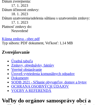
Dátum zverejnenia:
17. 1. 2023
Dátum účinnosti zmluvy:
18. 1. 2023
Dátum uzatvorenia/udelenia súhlasu s uzatvorením zmluvy:
17. 1. 2023
Platnosť zmluvy do:
Neuvedené
Kúpna zmluva - obec.pdf
Typ súboru: PDF dokument, Veľkosť: 1,14 MB
Zverejňovanie
Úradná tabuľa
Zmluvy, objednávky, faktúry
Verejné obstarávanie
Úroveň vytriedenia komunálnych odpadov
Dokumenty
SODB 2021 - Sčítanie obyvateľov, domov a bytov
OCHRANA OSOBNÝCH ÚDAJOV
VOĽBY A REFERENDÁ
Voľby do orgánov samosprávy obcí a