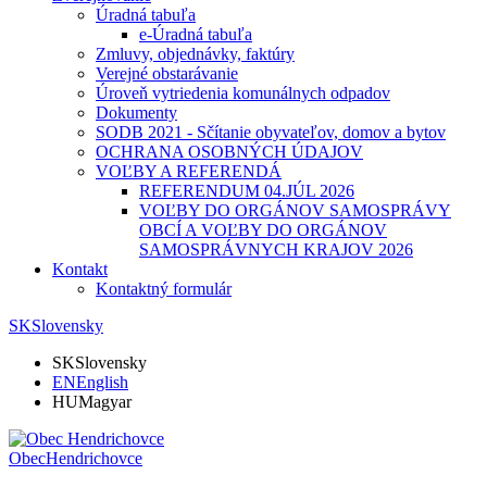
Úradná tabuľa
e-Úradná tabuľa
Zmluvy, objednávky, faktúry
Verejné obstarávanie
Úroveň vytriedenia komunálnych odpadov
Dokumenty
SODB 2021 - Sčítanie obyvateľov, domov a bytov
OCHRANA OSOBNÝCH ÚDAJOV
VOĽBY A REFERENDÁ
REFERENDUM 04.JÚL 2026
VOĽBY DO ORGÁNOV SAMOSPRÁVY
OBCÍ A VOĽBY DO ORGÁNOV
SAMOSPRÁVNYCH KRAJOV 2026
Kontakt
Kontaktný formulár
SK
Slovensky
SK
Slovensky
EN
English
HU
Magyar
Obec
Hendrichovce