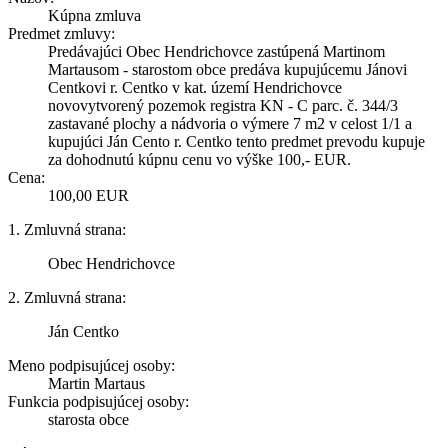
Kúpna zmluva
Predmet zmluvy:
Predávajúci Obec Hendrichovce zastúpená Martinom
Martausom - starostom obce predáva kupujúcemu Jánovi
Centkovi r. Centko v kat. území Hendrichovce
novovytvorený pozemok registra KN - C parc. č. 344/3
zastavané plochy a nádvoria o výmere 7 m2 v celost 1/1 a
kupujúci Ján Cento r. Centko tento predmet prevodu kupuje
za dohodnutú kúpnu cenu vo výške 100,- EUR.
Cena:
100,00 EUR
1. Zmluvná strana:
Obec Hendrichovce
2. Zmluvná strana:
Ján Centko
Meno podpisujúcej osoby:
Martin Martaus
Funkcia podpisujúcej osoby:
starosta obce