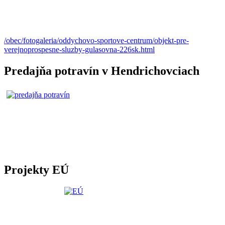
/obec/fotogaleria/oddychovo-sportove-centrum/objekt-pre-
verejnoprospesne-sluzby-gulasovna-226sk.html
Predajňa potravín v Hendrichovciach
Projekty EÚ