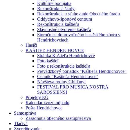
Kultúrne podujatia
Rekonštrukcia školy
Rekonštrukcia a sťahovanie Obecného úradu
Oddychovo-športové centrum
Rekonštrukcia kaštieľa
Slávnostné otvorenie kaštieľa
Storočnica dobrovoľného hasičského zboru v
Hendrichovciach
Hasiči
KAŠTIEĽ HENDRICHOVCE
Stránka Kaštieľa Hendrichovce
Foto kaštieľ
Foto z rekonštrukcie kaštieľa
Prevádzkový poriadok "Kaštieľa Hendrichovce"
Cenník "Kaštieľa Hendrichovce"
Návšteva rodiny Ghillányi
FESTIVAL PRO MUSICA NOSTRA
SAROSSIENSI
Projekty EÚ
Kalendár zvozu odpadu
Pošta Hendrichovce
Samospráva
Zasadnutia obecného zastupiteľstva
Tlačivá
Zverejňovanie