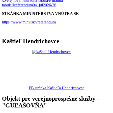
/zverejnovanie/uradna-tabula/e-uradna-
tabula/#referendum04_jul2026-26
STRÁNKA MINISTERSTVA VNÚTRA SR
https://www.minv.sk/?referendum
Kaštieľ Hendrichovce
FB stránka Kaštieľa Hendrichovce
Objekt pre verejnoprospešné služby -
"GUĽAŠOVŇA"