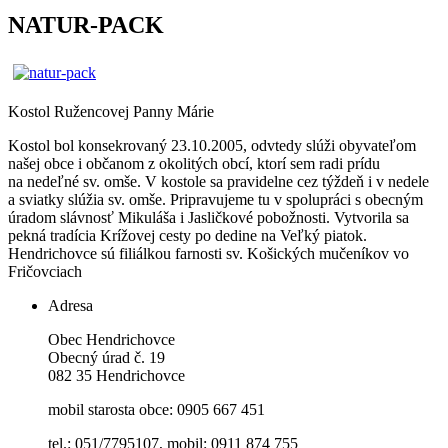
NATUR-PACK
Kostol Ružencovej Panny Márie
Kostol bol konsekrovaný 23.10.2005, odvtedy slúži obyvateľom
našej obce i občanom z okolitých obcí, ktorí sem radi prídu
na nedeľné sv. omše. V kostole sa pravidelne cez týždeň i v nedele
a sviatky slúžia sv. omše. Pripravujeme tu v spolupráci s obecným
úradom slávnosť Mikuláša i Jasličkové pobožnosti. Vytvorila sa
pekná tradícia Krížovej cesty po dedine na Veľký piatok.
Hendrichovce sú filiálkou farnosti sv. Košických mučeníkov vo
Fričovciach
Adresa
Obec Hendrichovce
Obecný úrad č. 19
082 35 Hendrichovce
mobil starosta obce: 0905 667 451
tel.: 051/7795107, mobil: 0911 874 755