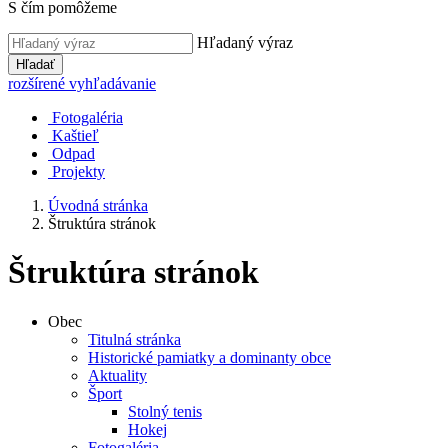
S čím pomôžeme
Hľadaný výraz
Hľadať
rozšírené vyhľadávanie
Fotogaléria
Kaštieľ
Odpad
Projekty
Úvodná stránka
Štruktúra stránok
Štruktúra stránok
Obec
Titulná stránka
Historické pamiatky a dominanty obce
Aktuality
Šport
Stolný tenis
Hokej
Fotogaléria