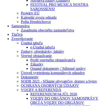
Návšteva rodiny Ghillányi
FESTIVAL PRO MUSICA NOSTRA
SAROSSIENSI
Projekty EÚ
Kalendár zvozu odpadu
Pošta Hendrichovce
Samospráva
Zasadnutia obecného zastupiteľstva
Tlačivá
Zverejňovanie
Úradná tabuľa
e-Úradná tabuľa
Zmluvy, objednávky, faktúry
Verejné obstarávanie
Profil verejného obstarávateľa
Zákazky
Ostatné dokumenty / Súhrnné správy
Úroveň vytriedenia komunálnych odpadov
Dokumenty
SODB 2021 - Sčítanie obyvateľov, domov a bytov
OCHRANA OSOBNÝCH ÚDAJOV
VOĽBY A REFERENDÁ
REFERENDUM 04.JÚL 2026
VOĽBY DO ORGÁNOV SAMOSPRÁVY
OBCÍ A VOĽBY DO ORGÁNOV