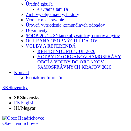
Úradná tabuľa
e-Úradná tabuľa
Zmluvy, objednávky, faktúry
Verejné obstarávanie
Úroveň vytriedenia komunálnych odpadov
Dokumenty
SODB 2021 - Sčítanie obyvateľov, domov a bytov
OCHRANA OSOBNÝCH ÚDAJOV
VOĽBY A REFERENDÁ
REFERENDUM 04.JÚL 2026
VOĽBY DO ORGÁNOV SAMOSPRÁVY
OBCÍ A VOĽBY DO ORGÁNOV
SAMOSPRÁVNYCH KRAJOV 2026
Kontakt
Kontaktný formulár
SK
Slovensky
SK
Slovensky
EN
English
HU
Magyar
Obec
Hendrichovce