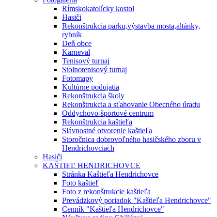
Rímskokatolícky kostol
Hasiči
Rekonštrukcia parku,výstavba mosta,altánky,
rybník
Deň obce
Karneval
Tenisový turnaj
Stolnotenisový turnaj
Fotomapy
Kultúrne podujatia
Rekonštrukcia školy
Rekonštrukcia a sťahovanie Obecného úradu
Oddychovo-športové centrum
Rekonštrukcia kaštieľa
Slávnostné otvorenie kaštieľa
Storočnica dobrovoľného hasičského zboru v
Hendrichovciach
Hasiči
KAŠTIEĽ HENDRICHOVCE
Stránka Kaštieľa Hendrichovce
Foto kaštieľ
Foto z rekonštrukcie kaštieľa
Prevádzkový poriadok "Kaštieľa Hendrichovce"
Cenník "Kaštieľa Hendrichovce"