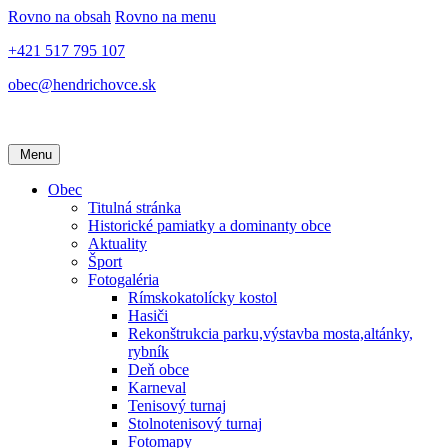
Rovno na obsah
Rovno na menu
+421 517 795 107
obec@hendrichovce.sk
Menu
Obec
Titulná stránka
Historické pamiatky a dominanty obce
Aktuality
Šport
Fotogaléria
Rímskokatolícky kostol
Hasiči
Rekonštrukcia parku,výstavba mosta,altánky,
rybník
Deň obce
Karneval
Tenisový turnaj
Stolnotenisový turnaj
Fotomapy