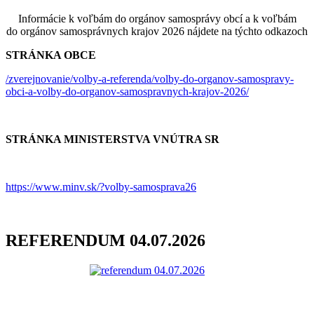
Informácie k voľbám do orgánov samosprávy obcí a k voľbám
do orgánov samosprávnych krajov 2026 nájdete na týchto odkazoch
STRÁNKA OBCE
/zverejnovanie/volby-a-referenda/volby-do-organov-samospravy-
obci-a-volby-do-organov-samospravnych-krajov-2026/
STRÁNKA MINISTERSTVA VNÚTRA SR
https://www.minv.sk/?volby-samosprava26
REFERENDUM 04.07.2026