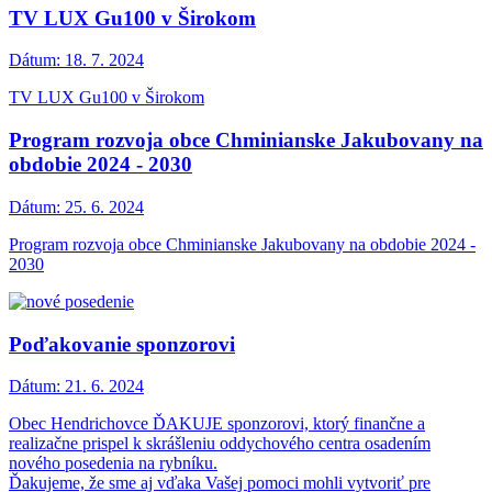
TV LUX Gu100 v Širokom
Dátum:
18. 7. 2024
TV LUX Gu100 v Širokom
Program rozvoja obce Chminianske Jakubovany na
obdobie 2024 - 2030
Dátum:
25. 6. 2024
Program rozvoja obce Chminianske Jakubovany na obdobie 2024 -
2030
Poďakovanie sponzorovi
Dátum:
21. 6. 2024
Obec Hendrichovce ĎAKUJE sponzorovi, ktorý finančne a
realizačne prispel k skrášleniu oddychového centra osadením
nového posedenia na rybníku.
Ďakujeme, že sme aj vďaka Vašej pomoci mohli vytvoriť pre