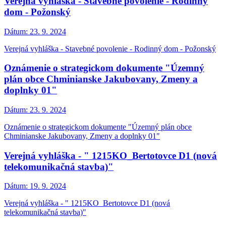
Verejná vyhláška - Stavebné povolenie - Rodinný
dom - Požonský
Dátum:
23. 9. 2024
Verejná vyhláška - Stavebné povolenie - Rodinný dom - Požonský
Oznámenie o strategickom dokumente "Územný
plán obce Chminianske Jakubovany, Zmeny a
doplnky 01"
Dátum:
23. 9. 2024
Oznámenie o strategickom dokumente "Územný plán obce
Chminianske Jakubovany, Zmeny a doplnky 01"
Verejná vyhláška - " 1215KO_Bertotovce D1 (nová
telekomunikačná stavba)"
Dátum:
19. 9. 2024
Verejná vyhláška - " 1215KO_Bertotovce D1 (nová
telekomunikačná stavba)"