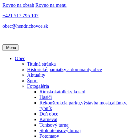
Rovno na obsah
Rovno na menu
+421 517 795 107
obec@hendrichovce.sk
Menu
Obec
Titulná stránka
Historické pamiatky a dominanty obce
Aktuality
Šport
Fotogaléria
Rímskokatolícky kostol
Hasiči
Rekonštrukcia parku,výstavba mosta,altánky,
rybník
Deň obce
Karneval
Tenisový turnaj
Stolnotenisový turnaj
Fotomapy