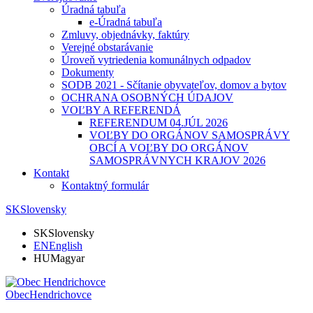
Úradná tabuľa
e-Úradná tabuľa
Zmluvy, objednávky, faktúry
Verejné obstarávanie
Úroveň vytriedenia komunálnych odpadov
Dokumenty
SODB 2021 - Sčítanie obyvateľov, domov a bytov
OCHRANA OSOBNÝCH ÚDAJOV
VOĽBY A REFERENDÁ
REFERENDUM 04.JÚL 2026
VOĽBY DO ORGÁNOV SAMOSPRÁVY
OBCÍ A VOĽBY DO ORGÁNOV
SAMOSPRÁVNYCH KRAJOV 2026
Kontakt
Kontaktný formulár
SK
Slovensky
SK
Slovensky
EN
English
HU
Magyar
Obec
Hendrichovce