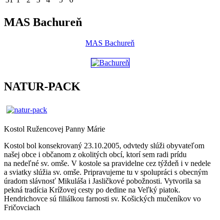
MAS Bachureň
MAS Bachureň
NATUR-PACK
Kostol Ružencovej Panny Márie
Kostol bol konsekrovaný 23.10.2005, odvtedy slúži obyvateľom
našej obce i občanom z okolitých obcí, ktorí sem radi prídu
na nedeľné sv. omše. V kostole sa pravidelne cez týždeň i v nedele
a sviatky slúžia sv. omše. Pripravujeme tu v spolupráci s obecným
úradom slávnosť Mikuláša i Jasličkové pobožnosti. Vytvorila sa
pekná tradícia Krížovej cesty po dedine na Veľký piatok.
Hendrichovce sú filiálkou farnosti sv. Košických mučeníkov vo
Fričovciach