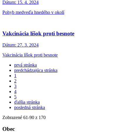
Dátum:
15. 4. 2024
Pohyb medveďa hnedého v okolí
Vakcinácia líšok proti besnote
Dátum:
27. 3. 2024
Vakcinácia líšok proti besnote
prvá stránka
predchádzajúca stránka
1
2
3
4
5
ďalšia stránka
posledná stránka
Zobrazené
61
-
90
z 170
Obec