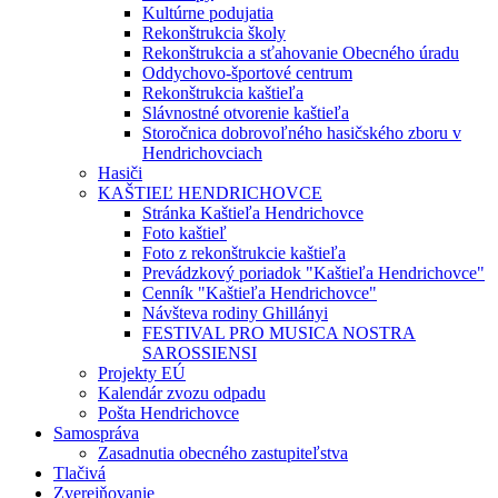
Kultúrne podujatia
Rekonštrukcia školy
Rekonštrukcia a sťahovanie Obecného úradu
Oddychovo-športové centrum
Rekonštrukcia kaštieľa
Slávnostné otvorenie kaštieľa
Storočnica dobrovoľného hasičského zboru v
Hendrichovciach
Hasiči
KAŠTIEĽ HENDRICHOVCE
Stránka Kaštieľa Hendrichovce
Foto kaštieľ
Foto z rekonštrukcie kaštieľa
Prevádzkový poriadok "Kaštieľa Hendrichovce"
Cenník "Kaštieľa Hendrichovce"
Návšteva rodiny Ghillányi
FESTIVAL PRO MUSICA NOSTRA
SAROSSIENSI
Projekty EÚ
Kalendár zvozu odpadu
Pošta Hendrichovce
Samospráva
Zasadnutia obecného zastupiteľstva
Tlačivá
Zverejňovanie