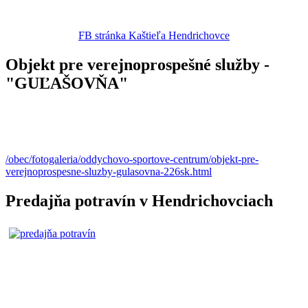
FB stránka Kaštieľa Hendrichovce
Objekt pre verejnoprospešné služby -
"GUĽAŠOVŇA"
/obec/fotogaleria/oddychovo-sportove-centrum/objekt-pre-
verejnoprospesne-sluzby-gulasovna-226sk.html
Predajňa potravín v Hendrichovciach