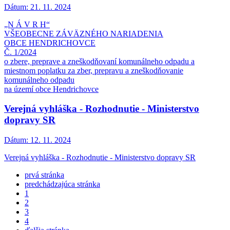
Dátum:
21. 11. 2024
„N Á V R H“
VŠEOBECNE ZÁVÄZNÉHO NARIADENIA
OBCE HENDRICHOVCE
Č. 1/2024
o zbere, preprave a zneškodňovaní komunálneho odpadu a
miestnom poplatku za zber, prepravu a zneškodňovanie
komunálneho odpadu
na území obce Hendrichovce
Verejná vyhláška - Rozhodnutie - Ministerstvo
dopravy SR
Dátum:
12. 11. 2024
Verejná vyhláška - Rozhodnutie - Ministerstvo dopravy SR
prvá stránka
predchádzajúca stránka
1
2
3
4