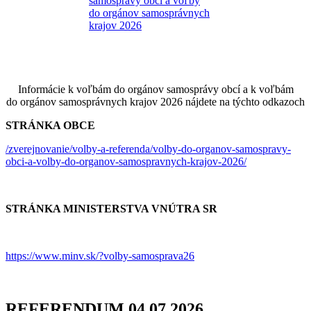
Informácie k voľbám do orgánov samosprávy obcí a k voľbám
do orgánov samosprávnych krajov 2026 nájdete na týchto odkazoch
STRÁNKA OBCE
/zverejnovanie/volby-a-referenda/volby-do-organov-samospravy-
obci-a-volby-do-organov-samospravnych-krajov-2026/
STRÁNKA MINISTERSTVA VNÚTRA SR
https://www.minv.sk/?volby-samosprava26
REFERENDUM 04.07.2026