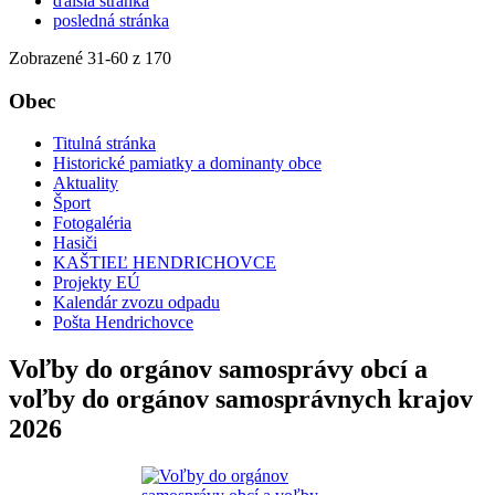
ďalšia stránka
posledná stránka
Zobrazené
31
-
60
z 170
Obec
Titulná stránka
Historické pamiatky a dominanty obce
Aktuality
Šport
Fotogaléria
Hasiči
KAŠTIEĽ HENDRICHOVCE
Projekty EÚ
Kalendár zvozu odpadu
Pošta Hendrichovce
Voľby do orgánov samosprávy obcí a
voľby do orgánov samosprávnych krajov
2026