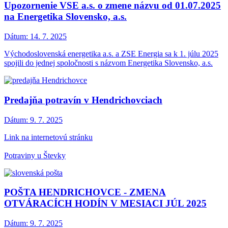
Upozornenie VSE a.s. o zmene názvu od 01.07.2025
na Energetika Slovensko, a.s.
Dátum:
14. 7. 2025
Východoslovenská energetika a.s. a ZSE Energia sa k 1. júlu 2025
spojili do jednej spoločnosti s názvom Energetika Slovensko, a.s.
Predajňa potravín v Hendrichovciach
Dátum:
9. 7. 2025
Link na internetovú stránku
Potraviny u Števky
POŠTA HENDRICHOVCE - ZMENA
OTVÁRACÍCH HODÍN V MESIACI JÚL 2025
Dátum:
9. 7. 2025