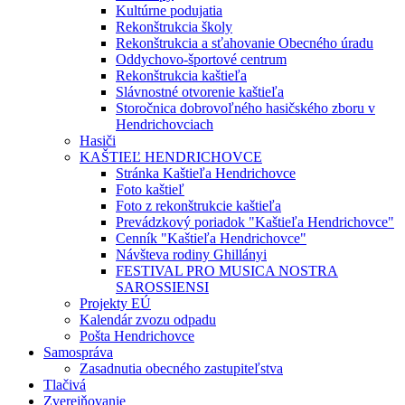
Kultúrne podujatia
Rekonštrukcia školy
Rekonštrukcia a sťahovanie Obecného úradu
Oddychovo-športové centrum
Rekonštrukcia kaštieľa
Slávnostné otvorenie kaštieľa
Storočnica dobrovoľného hasičského zboru v
Hendrichovciach
Hasiči
KAŠTIEĽ HENDRICHOVCE
Stránka Kaštieľa Hendrichovce
Foto kaštieľ
Foto z rekonštrukcie kaštieľa
Prevádzkový poriadok "Kaštieľa Hendrichovce"
Cenník "Kaštieľa Hendrichovce"
Návšteva rodiny Ghillányi
FESTIVAL PRO MUSICA NOSTRA
SAROSSIENSI
Projekty EÚ
Kalendár zvozu odpadu
Pošta Hendrichovce
Samospráva
Zasadnutia obecného zastupiteľstva
Tlačivá
Zverejňovanie