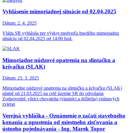
Vyhlásenie mimoriadnej situácie od 02.04.2025
Dátum:
2. 4. 2025
Vláda SR vyhlásila pre výskyt medveďa hnedého mimoriadnu
situáciu od 02.04.2025 od 14:00 hod.
Mimoriadne núdzové opatrenia na slintačku a
krívačku (SLAK)
Dátum:
25. 3. 2025
Mimoriadne núdzové opatrenia na slintačku a krívačku (SLAK)
platné od 21.03.2025 na celé územie SR do odvolania
Zodpovední: všetci chovatelia (vlastníci a držitelia) vnímavých
zvierat
Verejná vyhláška - Oznámenie o začatí stavebného
konania a upustenia od miestneho zisťovania a
ústneho pojednávania - Ing. Marek Topor