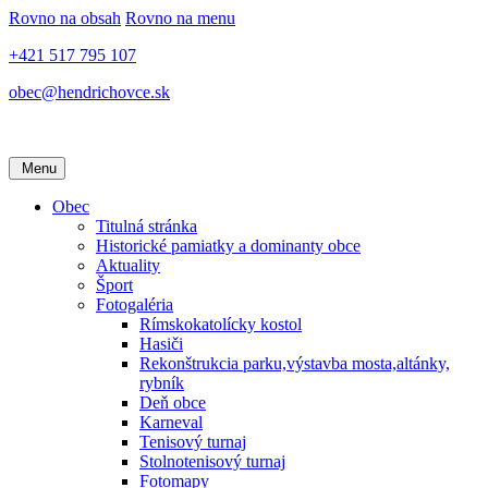
Rovno na obsah
Rovno na menu
+421 517 795 107
obec@hendrichovce.sk
Menu
Obec
Titulná stránka
Historické pamiatky a dominanty obce
Aktuality
Šport
Fotogaléria
Rímskokatolícky kostol
Hasiči
Rekonštrukcia parku,výstavba mosta,altánky,
rybník
Deň obce
Karneval
Tenisový turnaj
Stolnotenisový turnaj
Fotomapy