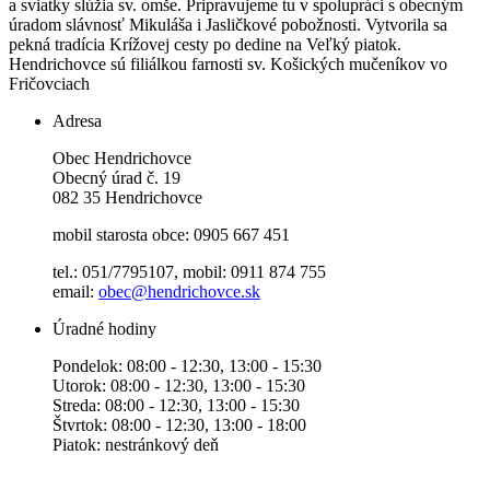
a sviatky slúžia sv. omše. Pripravujeme tu v spolupráci s obecným
úradom slávnosť Mikuláša i Jasličkové pobožnosti. Vytvorila sa
pekná tradícia Krížovej cesty po dedine na Veľký piatok.
Hendrichovce sú filiálkou farnosti sv. Košických mučeníkov vo
Fričovciach
Adresa
Obec Hendrichovce
Obecný úrad č. 19
082 35 Hendrichovce
mobil starosta obce: 0905 667 451
tel.: 051/7795107, mobil: 0911 874 755
email:
obec@hendrichovce.sk
Úradné hodiny
Pondelok: 08:00 - 12:30, 13:00 - 15:30
Utorok: 08:00 - 12:30, 13:00 - 15:30
Streda: 08:00 - 12:30, 13:00 - 15:30
Štvrtok: 08:00 - 12:30, 13:00 - 18:00
Piatok: nestránkový deň