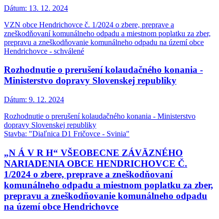
Dátum:
13. 12. 2024
VZN obce Hendrichovce č. 1/2024 o zbere, preprave a
zneškodňovaní komunálneho odpadu a miestnom poplatku za zber,
prepravu a zneškodňovanie komunálneho odpadu na území obce
Hendrichovce - schválené
Rozhodnutie o prerušení kolaudačného konania -
Ministerstvo dopravy Slovenskej republiky
Dátum:
9. 12. 2024
Rozhodnutie o prerušení kolaudačného konania - Ministerstvo
dopravy Slovenskej republiky
Stavba: "Diaľnica D1 Fričovce - Svinia"
„N Á V R H“ VŠEOBECNE ZÁVÄZNÉHO
NARIADENIA OBCE HENDRICHOVCE Č.
1/2024 o zbere, preprave a zneškodňovaní
komunálneho odpadu a miestnom poplatku za zber,
prepravu a zneškodňovanie komunálneho odpadu
na území obce Hendrichovce