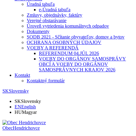
Úradná tabuľa
e-Úradná tabuľa
Zmluvy, objednávky, faktúry
Verejné obstarávanie
Úroveň vytriedenia komunálnych odpadov
Dokumenty
SODB 2021 - Sčítanie obyvateľov, domov a bytov
OCHRANA OSOBNÝCH ÚDAJOV
VOĽBY A REFERENDÁ
REFERENDUM 04.JÚL 2026
VOĽBY DO ORGÁNOV SAMOSPRÁVY
OBCÍ A VOĽBY DO ORGÁNOV
SAMOSPRÁVNYCH KRAJOV 2026
Kontakt
Kontaktný formulár
SK
Slovensky
SK
Slovensky
EN
English
HU
Magyar
Obec
Hendrichovce