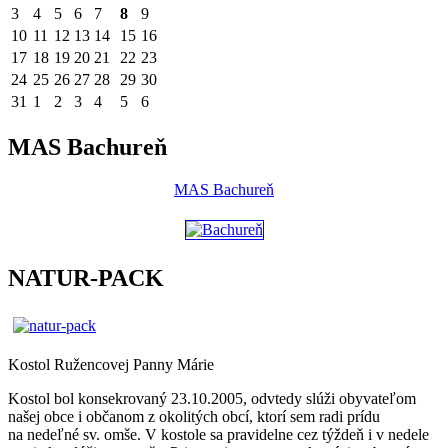
3
4
5
6
7
8
9
10
11
12
13
14
15
16
17
18
19
20
21
22
23
24
25
26
27
28
29
30
31
1
2
3
4
5
6
MAS Bachureň
MAS Bachureň
NATUR-PACK
Kostol Ružencovej Panny Márie
Kostol bol konsekrovaný 23.10.2005, odvtedy slúži obyvateľom
našej obce i občanom z okolitých obcí, ktorí sem radi prídu
na nedeľné sv. omše. V kostole sa pravidelne cez týždeň i v nedele