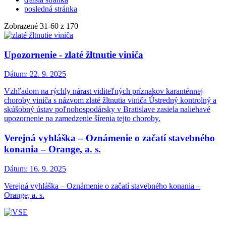
posledná stránka
Zobrazené
31
-
60
z 170
Upozornenie - zlaté žltnutie viniča
Dátum:
22. 9. 2025
Vzhľadom na rýchly nárast viditeľných príznakov karanténnej
choroby viniča s názvom zlaté žltnutia viniča Ústredný kontrolný a
skúšobný ústav poľnohospodársky v Bratislave zasiela naliehavé
upozornenie na zamedzenie šírenia tejto choroby.
Verejná vyhláška – Oznámenie o začatí stavebného
konania – Orange, a. s.
Dátum:
16. 9. 2025
Verejná vyhláška – Oznámenie o začatí stavebného konania –
Orange, a. s.